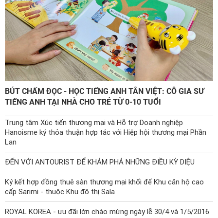
BÚT CHẤM ĐỌC - HỌC TIẾNG ANH TÂN VIỆT: CÔ GIA SƯ
TIẾNG ANH TẠI NHÀ CHO TRẺ TỪ 0-10 TUỔI
Trung tâm Xúc tiến thương mại và Hỗ trợ Doanh nghiệp
Hanoisme ký thỏa thuận hợp tác với Hiệp hội thương mại Phần
Lan
ĐẾN VỚI ANTOURIST ĐỂ KHÁM PHÁ NHỮNG ĐIỀU KỲ DIỆU
Ký kết hợp đồng thuê sàn thương mại khối đế Khu căn hộ cao
cấp Sarimi - thuộc Khu đô thị Sala
ROYAL KOREA - ưu đãi lớn chào mừng ngày lễ 30/4 và 1/5/2016