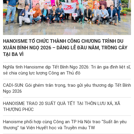
Công ty *
Chức vụ *
HANOISME TỔ CHỨC THÀNH CÔNG CHƯƠNG TRÌNH DU
XUÂN BÍNH NGỌ 2026 – DÂNG LỄ ĐẦU NĂM, TRỒNG CÂY
Lĩnh vực hoạt động *
TẠI BA VÌ
Nghĩa tình Hanoisme dịp Tết Bính Ngọ 2026: Tri ân gia đình liệt sĩ,
Lời giới thiệu ngắn
sẻ chia cùng lực lượng Công an Thủ đô
CADI-SUN: Gói ghém trân trọng, trao gửi yêu thương dịp Tết Bính
Ngọ 2026
ĐĂNG KÝ HỘI VIÊN
HANOISME TRAO 20 SUẤT QUÀ TẾT TẠI THÔN LƯU XÁ, XÃ
THƯỢNG PHÚC
Các ô có dấu * cần điền đầy đủ thông tin
Hanoisme phối hợp cùng Công an TP Hà Nội trao "Suất ăn yêu
thương" tại Viện Huyết học và Truyền máu TW
Tải hồ sơ đăng ký Hội viên tại đây