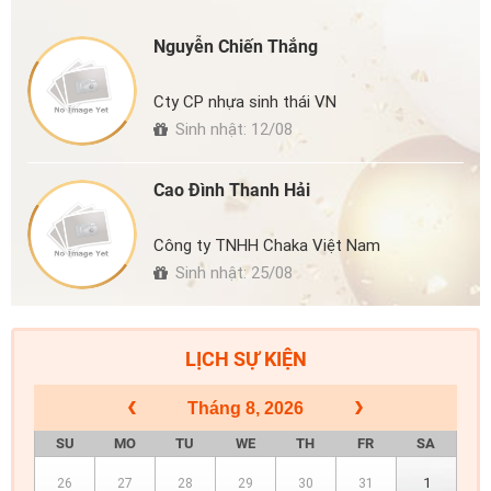
Nguyễn Chiến Thắng
Cty CP nhựa sinh thái VN
Sinh nhật: 12/08
Cao Đình Thanh Hải
Công ty TNHH Chaka Việt Nam
Sinh nhật: 25/08
LỊCH SỰ KIỆN
Tháng 8, 2026
SU
MO
TU
WE
TH
FR
SA
1
26
27
28
29
30
31