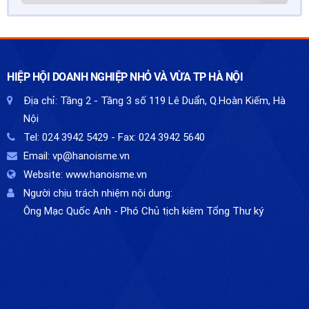
HIỆP HỘI DOANH NGHIỆP NHỎ VÀ VỪA TP HÀ NỘI
Địa chỉ:
Tầng 2 - Tầng 3 số 119 Lê Duẩn, Q.Hoàn Kiếm, Hà
Nội
Tel:
024 3942 5429
- Fax:
024 3942 5640
Email:
vp@hanoisme.vn
Website:
www.hanoisme.vn
Người chịu trách nhiệm nội dung:
Ông Mạc Quốc Anh - Phó Chủ tịch kiêm Tổng Thư ký