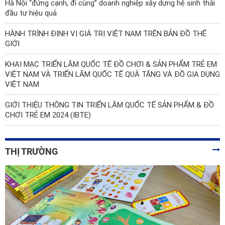
Hà Nội “đứng cạnh, đi cùng” doanh nghiệp xây dựng hệ sinh thái
đầu tư hiệu quả
HÀNH TRÌNH ĐỊNH VỊ GIÁ TRỊ VIỆT NAM TRÊN BẢN ĐỒ THẾ
GIỚI
KHAI MẠC TRIỂN LÃM QUỐC TẾ ĐỒ CHƠI & SẢN PHẨM TRẺ EM
VIỆT NAM VÀ TRIỂN LÃM QUỐC TẾ QUÀ TẶNG VÀ ĐỒ GIA DỤNG
VIỆT NAM
GIỚI THIỆU THÔNG TIN TRIỂN LÃM QUỐC TẾ SẢN PHẨM & ĐỒ
CHƠI TRẺ EM 2024 (IBTE)
THỊ TRƯỜNG