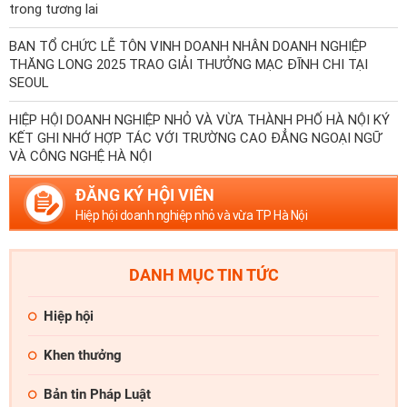
trong tương lai
BAN TỔ CHỨC LỄ TÔN VINH DOANH NHÂN DOANH NGHIỆP
THĂNG LONG 2025 TRAO GIẢI THƯỞNG MẠC ĐĨNH CHI TẠI
SEOUL
HIỆP HỘI DOANH NGHIỆP NHỎ VÀ VỪA THÀNH PHỐ HÀ NỘI KÝ
KẾT GHI NHỚ HỢP TÁC VỚI TRƯỜNG CAO ĐẲNG NGOẠI NGỮ
VÀ CÔNG NGHỆ HÀ NỘI
ĐĂNG KÝ HỘI VIÊN
Hiệp hội doanh nghiệp nhỏ và vừa TP Hà Nội
DANH MỤC TIN TỨC
Hiệp hội
Khen thưởng
Bản tin Pháp Luật