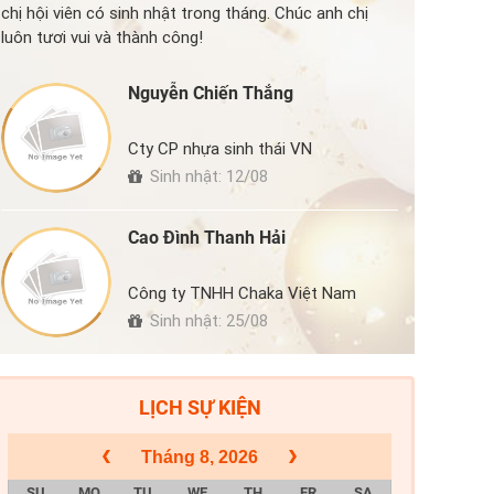
chị hội viên có sinh nhật trong tháng. Chúc anh chị
luôn tươi vui và thành công!
Nguyễn Chiến Thắng
Cty CP nhựa sinh thái VN
Sinh nhật: 12/08
Cao Đình Thanh Hải
Công ty TNHH Chaka Việt Nam
Sinh nhật: 25/08
LỊCH SỰ KIỆN
Tháng 8, 2026
SU
MO
TU
WE
TH
FR
SA