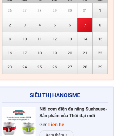
1
26
27
28
29
30
31
2
3
4
5
6
7
8
9
10
11
12
13
14
15
16
17
18
19
20
21
22
23
24
25
26
27
28
29
SIÊU THỊ HANOISME
Nồi cơm điện đa năng Sunhouse-
Sản phẩm của Thời đại mới
Giá:
Liên hệ
Xem thêm