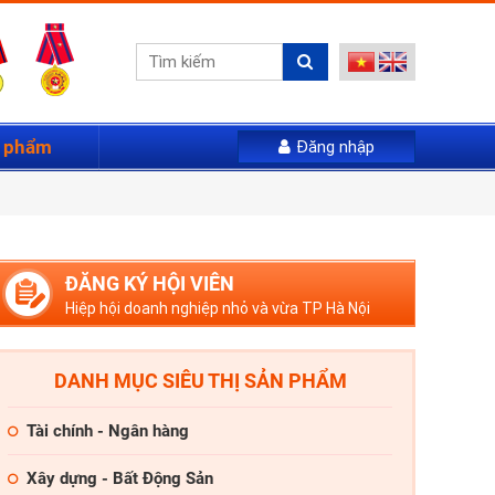
n phẩm
Đăng nhập
ẩu mới qua email
ĐĂNG KÝ HỘI VIÊN
Hiệp hội doanh nghiệp nhỏ và vừa TP Hà Nội
Quên mật khẩu
DANH MỤC SIÊU THỊ SẢN PHẨM
Tài chính - Ngân hàng
Xây dựng - Bất Động Sản