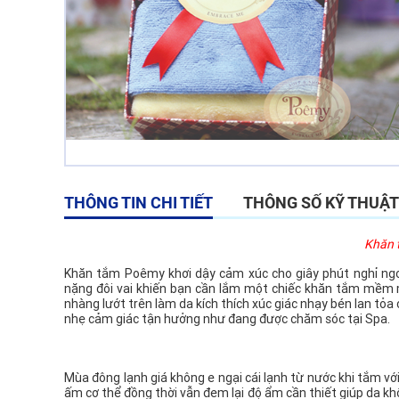
THÔNG TIN CHI TIẾT
THÔNG SỐ KỸ THUẬT
Khăn 
Khăn tắm Poêmy khơi dậy cảm xúc cho giây phút nghỉ ngơ
nặng đôi vai khiến bạn cần lắm một chiếc khăn tắm mềm
nhàng lướt trên làm da kích thích xúc giác nhạy bén lan tỏ
nhẹ cảm giác tận hưởng như đang được chăm sóc tại Spa.
Mùa đông lạnh giá không e ngại cái lạnh từ nước khi tắm vớ
ấm cơ thể đồng thời vẫn đem lại độ ẩm cần thiết giúp da kh