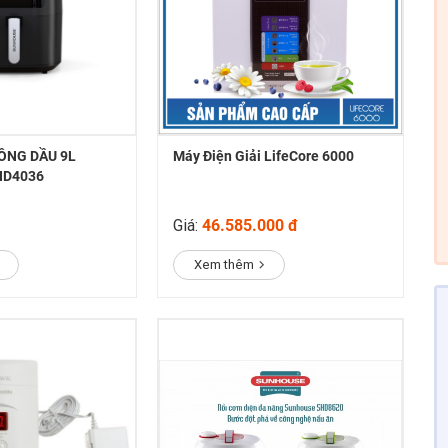
ÔNG DẦU 9L
Máy Điện Giải LifeCore 6000
HD4036
Giá:
46.585.000 đ
Xem thêm