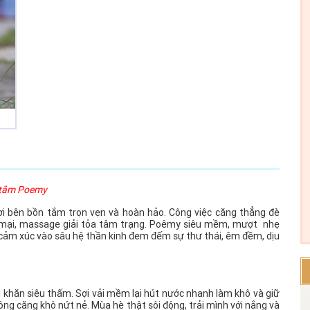
Công ty *
Chức vụ *
Lĩnh vực hoạt động *
Lời giới thiệu ngắn
tắm Poemy
i bên bồn tắm trọn vẹn và hoàn hảo. Công việc căng thẳng đè
 mại, massage giải tỏa tâm trạng. Poêmy siêu mềm, mượt nhẹ
ĐĂNG KÝ HỘI VIÊN
Các ô có dấu * cần điề
a cảm xúc vào sâu hệ thần kinh đem đếm sự thư thái, êm đềm, dịu
Tải hồ sơ đăng ký Hội viên tại đây
i khăn siêu thấm. Sợi vải mềm lại hút nước nhanh làm khô và giữ
ông căng khô nứt nẻ. Mùa hè thật sôi động, trải mình với nắng và