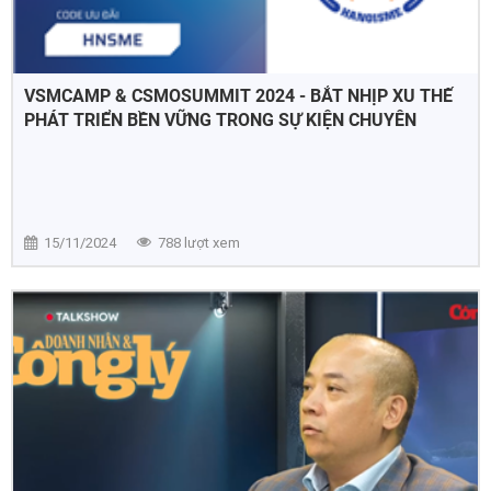
VSMCAMP & CSMOSUMMIT 2024 - BẮT NHỊP XU THẾ
PHÁT TRIỂN BỀN VỮNG TRONG SỰ KIỆN CHUYÊN
NGÀNH SALES & MARKETING LỚN NHẤT VIỆT NAM
15/11/2024
788 lượt xem