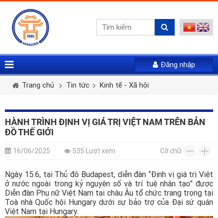
Đăng nhập
Vui lòng gửi mail. Chúng tôi sẽ gửi link khởi tạo mật
Tên tài khoản *
Họ và tên *
Giới tính *
khẩu mới qua email của bạn
Trang chủ
Tin tức
Kinh tế - Xã hội
Mật khẩu *
Email *
Điện thoại *
HÀNH TRÌNH ĐỊNH VỊ GIÁ TRỊ VIỆT NAM TRÊN BẢN
ĐỒ THẾ GIỚI
LẤY LẠI MẬT KHẨU
Tài khoản *
16/06/2025
535 Lượt xem
Cỡ chữ
ĐĂNG NHẬP
Ngày 15.6, tại Thủ đô Budapest, diễn đàn “Định vị giá trị Việt
Quên mật khẩu
ở nước ngoài trong kỷ nguyên số và trí tuệ nhân tạo” được
Mật khẩu *
Nhập lại mật khẩu *
Diễn đàn Phụ nữ Việt Nam tại châu Âu tổ chức trang trọng tại
Toà nhà Quốc hội Hungary dưới sự bảo trợ của Đại sứ quán
Việt Nam tại Hungary.