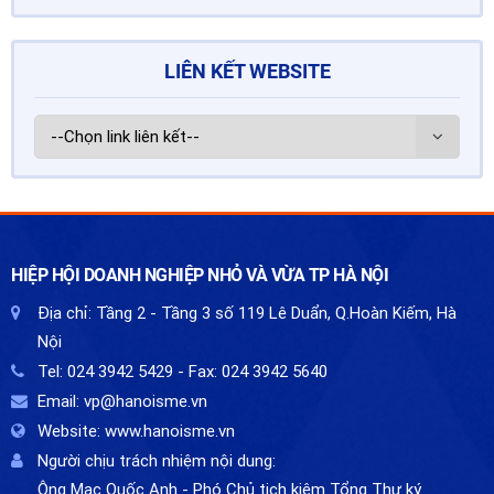
LIÊN KẾT WEBSITE
HIỆP HỘI DOANH NGHIỆP NHỎ VÀ VỪA TP HÀ NỘI
Địa chỉ:
Tầng 2 - Tầng 3 số 119 Lê Duẩn, Q.Hoàn Kiếm, Hà
Nội
Tel:
024 3942 5429
- Fax:
024 3942 5640
Email:
vp@hanoisme.vn
Website:
www.hanoisme.vn
Người chịu trách nhiệm nội dung:
Ông Mạc Quốc Anh - Phó Chủ tịch kiêm Tổng Thư ký