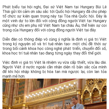
Phát biểu tại hội nghị, Đại sứ Việt Nam tại Hungary Bùi Lê
Thái gửi lời cảm ơn sâu sắc tới Quốc hội Hungary đã cho phép
tổ chức sự kiện quan trọng này tại Tòa nhà Quốc hội. Đây là
một vinh dự to lớn đối với cộng đồng người Việt tại Hungary
cũng như chị em phụ nữ Việt Nam tại châu Âu, thể hiện sự coi
trọng của Hungary đối với cộng đồng người Việt tại đây.
Diễn đàn có thông điệp vô cùng ý nghĩa là định vị giá trị Việt
trong kỷ nguyên số và trí tuệ nhân tạo- một chủ đề thời sự
trong bối cảnh khoa học công nghệ phát triển, chuyển đổi số,
khoa học trí tuệ nhân tạo đang từng ngày thay đổi thế giới.
Việc định vị giá trị Việt là nhiệm vụ vừa cấp thiết, vừa lâu dài.
Người Việt ở nước ngoài cần nhận diện rõ bản sắc của mình
để khi hội nhập không bị hòa tan mà ngược lại, còn lan tỏa
mạnh mẽ hơn.