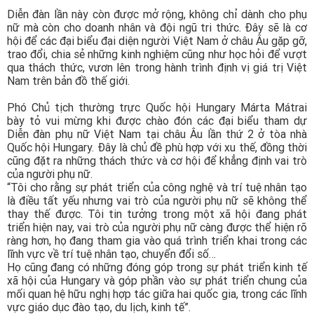
Diễn đàn lần này còn được mở rộng, không chỉ dành cho phụ
nữ mà còn cho doanh nhân và đội ngũ tri thức. Đây sẽ là cơ
hội để các đại biểu đại diện người Việt Nam ở châu Âu gặp gỡ,
trao đổi, chia sẻ những kinh nghiệm cũng như học hỏi để vượt
qua thách thức, vươn lên trong hành trình định vị giá trị Việt
Nam trên bản đồ thế giới.
Phó Chủ tịch thường trực Quốc hội Hungary Márta Mátrai
bày tỏ vui mừng khi được chào đón các đại biểu tham dự
Diễn đàn phụ nữ Việt Nam tại châu Âu lần thứ 2 ở tòa nhà
Quốc hội Hungary. Đây là chủ đề phù hợp với xu thế, đồng thời
cũng đặt ra những thách thức và cơ hội để khẳng định vai trò
của người phụ nữ.
“Tôi cho rằng sự phát triển của công nghệ và trí tuệ nhân tạo
là điều tất yếu nhưng vai trò của người phụ nữ sẽ không thể
thay thế được. Tôi tin tưởng trong một xã hội đang phát
triển hiện nay, vai trò của người phụ nữ càng được thể hiện rõ
ràng hơn, họ đang tham gia vào quá trình triển khai trong các
lĩnh vực về trí tuệ nhân tạo, chuyển đổi số…
Họ cũng đang có những đóng góp trong sự phát triển kinh tế
xã hội của Hungary và góp phần vào sự phát triển chung của
mối quan hệ hữu nghị hợp tác giữa hai quốc gia, trong các lĩnh
vực giáo dục đào tạo, du lịch, kinh tế”.