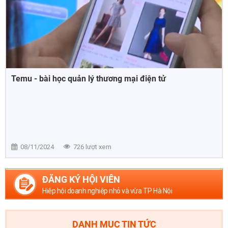
Temu - bài học quản lý thương mại điện tử
08/11/2024
726 lượt xem
ĐĂNG KÝ HỘI VIÊN
Hiệp hội doanh nghiệp nhỏ và vừa TP Hà Nội
DANH MỤC TIN TỨC