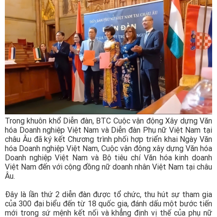
Công ty *
Chức vụ *
Lĩnh vực hoạt động *
Lời giới thiệu ngắn
Trong khuôn khổ Diễn đàn, BTC Cuộc vận động Xây dựng Văn
hóa Doanh nghiệp Việt Nam và Diễn đàn Phụ nữ Việt Nam tại
châu Âu đã ký kết Chương trình phối hợp triển khai Ngày Văn
hóa Doanh nghiệp Việt Nam, Cuộc vận động xây dựng Văn hóa
Doanh nghiệp Việt Nam và Bộ tiêu chí Văn hóa kinh doanh
ĐĂNG KÝ HỘI VIÊN
Việt Nam đến với cộng đồng nữ doanh nhân Việt Nam tại châu
Âu.
Các ô có dấu * cần điền đầy đủ thông tin
Đây là lần thứ 2 diễn đàn được tổ chức, thu hút sự tham gia
của 300 đại biểu đến từ 18 quốc gia, đánh dấu một bước tiến
Tải hồ sơ đăng ký Hội viên tại đây
mới trong sứ mệnh kết nối và khẳng định vị thế của phụ nữ