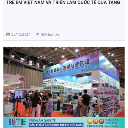
TRẺ EM VIỆT NAM VÀ TRIỂN LÃM QUỐC TẾ QUÀ TẶNG
VÀ ĐỒ GIA DỤNG VIỆT NAM
25/12/2024
809 lượt xem