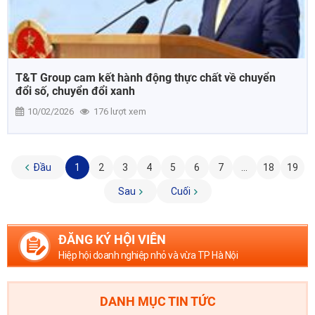
T&T Group cam kết hành động thực chất về chuyển
đổi số, chuyển đổi xanh
10/02/2026
176 lượt xem
Đầu
1
2
3
4
5
6
7
...
18
19
Sau
Cuối
ĐĂNG KÝ HỘI VIÊN
Hiệp hội doanh nghiệp nhỏ và vừa TP Hà Nội
DANH MỤC TIN TỨC