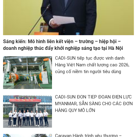
Công ty *
Chức vụ *
Sáng kiến: Mô hình liên kết viện – trường – hiệp hội –
doanh nghiệp thúc đẩy khởi nghiệp sáng tạo tại Hà Nội
Lĩnh vực hoạt động *
CADI-SUN tiếp tục được vinh danh
Hàng Việt Nam chất lượng cao 2026,
củng cố niềm tin người tiêu dùng
Lời giới thiệu ngắn
CADI-SUN ĐÓN TIẾP ĐOÀN ĐIỆN LỰC
ĐĂNG KÝ HỘI VIÊN
MYANMAR, SẴN SÀNG CHO CÁC ĐƠN
HÀNG QUY MÔ LỚN
Các ô có dấu * cần điền đầy đủ thông tin
Tải hồ sơ đăng ký Hội viên tại đây
Caravan Hành trình yêu thương –