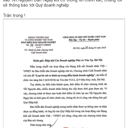
sau Tết Nguyên Đán. Ngay khi có thông tin chính xác, chúng tôi
Công ty *
sẽ thông báo tới Quý doanh nghiệp.
Trân trọng !
Chức vụ *
Lĩnh vực hoạt động *
Lời giới thiệu ngắn
ĐĂNG KÝ HỘI VIÊN
Các ô có dấu * cần điền đầy đủ thông tin
Tải hồ sơ đăng ký Hội viên tại đây