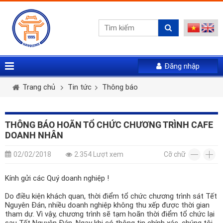
Đăng nhập
Vui lòng gửi mail. Chúng tôi sẽ gửi link khởi tạo mật
Tên tài khoản *
Họ và tên *
Giới tính *
khẩu mới qua email của bạn
Trang chủ
Tin tức
Thông báo
Mật khẩu *
Email *
Điện thoại *
THÔNG BÁO HOÃN TỔ CHỨC CHƯƠNG TRÌNH CAFE
DOANH NHÂN
LẤY LẠI MẬT KHẨU
Tài khoản *
02/02/2018
2.354 Lượt xem
Cỡ chữ
ĐĂNG NHẬP
Kính gửi các Quý doanh nghiệp !
Quên mật khẩu
Mật khẩu *
Nhập lại mật khẩu *
Do điều kiện khách quan, thời điểm tổ chức chương trình sát Tết
Nguyên Đán, nhiều doanh nghiệp không thu xếp được thời gian
tham dự. Vì vậy, chương trình sẽ tạm hoãn thời điểm tổ chức lại