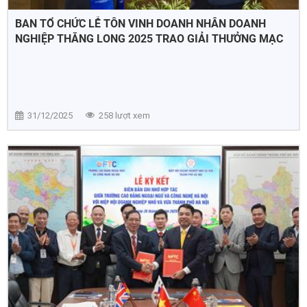
BAN TỔ CHỨC LỄ TÔN VINH DOANH NHÂN DOANH
NGHIỆP THĂNG LONG 2025 TRAO GIẢI THƯỞNG MẠC
ĐĨNH CHI TẠI SEOUL
31/12/2025
258 lượt xem