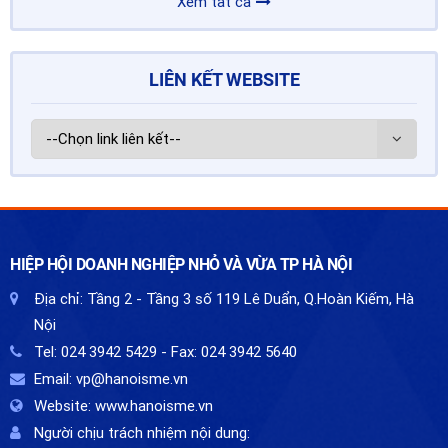
Xem tất cả
LIÊN KẾT WEBSITE
HIỆP HỘI DOANH NGHIỆP NHỎ VÀ VỪA TP HÀ NỘI
Địa chỉ:
Tầng 2 - Tầng 3 số 119 Lê Duẩn, Q.Hoàn Kiếm, Hà
Nội
Tel:
024 3942 5429
- Fax:
024 3942 5640
Email:
vp@hanoisme.vn
Website:
www.hanoisme.vn
Người chịu trách nhiệm nội dung: