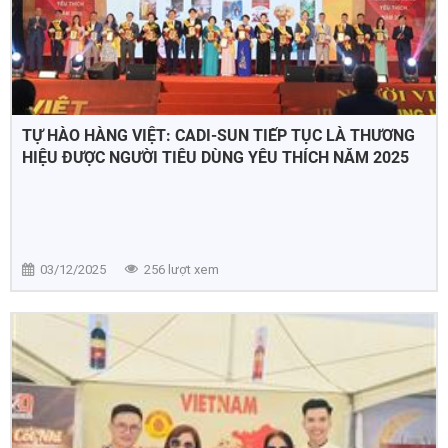
TỰ HÀO HÀNG VIỆT: CADI-SUN TIẾP TỤC LÀ THƯƠNG
HIỆU ĐƯỢC NGƯỜI TIÊU DÙNG YÊU THÍCH NĂM 2025
03/12/2025
256 lượt xem