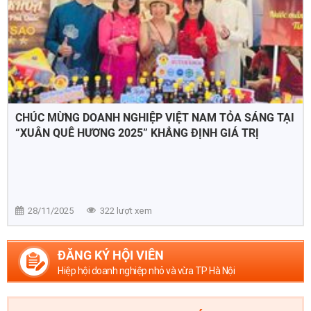
CHÚC MỪNG DOANH NGHIỆP VIỆT NAM TỎA SÁNG TẠI
“XUÂN QUÊ HƯƠNG 2025” KHẲNG ĐỊNH GIÁ TRỊ
THƯƠNG HIỆU VIỆT TẠI THỊ TRƯỜNG AUSTRALIA
28/11/2025
322 lượt xem
ĐĂNG KÝ HỘI VIÊN
Hiệp hội doanh nghiệp nhỏ và vừa TP Hà Nội