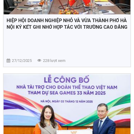
HIỆP HỘI DOANH NGHIỆP NHỎ VÀ VỪA THÀNH PHỐ HÀ
NỘI KÝ KẾT GHI NHỚ HỢP TÁC VỚI TRƯỜNG CAO ĐẲNG
NGOẠI NGỮ VÀ CÔNG NGHỆ HÀ NỘI
27/12/2025
228 lượt xem