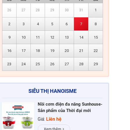
1
26
27
28
29
30
31
2
3
4
5
6
7
8
9
10
11
12
13
14
15
16
17
18
19
20
21
22
23
24
25
26
27
28
29
SIÊU THỊ HANOISME
Nồi cơm điện đa năng Sunhouse-
Sản phẩm của Thời đại mới
Giá:
Liên hệ
Xem thêm