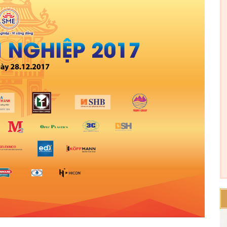
Công ty *
Chức vụ *
Lĩnh vực hoạt động *
Lời giới thiệu ngắn
ĐĂNG KÝ HỘI VIÊN
Các ô có dấu * cần điề
Tải hồ sơ đăng ký Hội viên tại đây