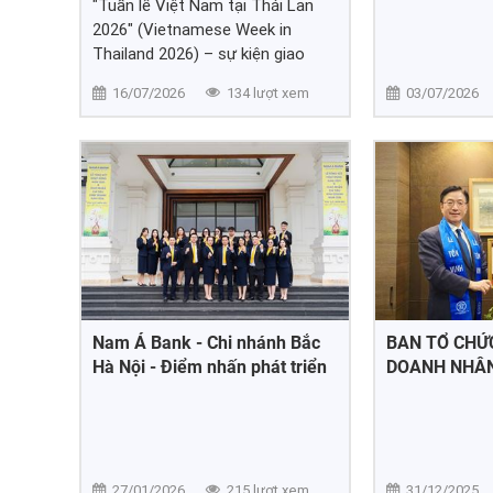
"Tuần lễ Việt Nam tại Thái Lan
2026" (Vietnamese Week in
Thailand 2026) – sự kiện giao
thương chiến lược chào mừng 50
16/07/2026
134 lượt xem
03/07/2026
năm Quan hệ Ngoại giao Việt
Nam - Thái Lan do Bộ Công
Thương phối hợp 5 tỉnh Hồ Chí
Minh, Hà Nội, Đà Nẵng, An Giang,
Lào Cai cùng Central Retail tổ
chức.
Nam Á Bank - Chi nhánh Bắc
BAN TỔ CHỨC
Hà Nội - Điểm nhấn phát triển
DOANH NHÂN
trong tương lai
THĂNG LONG
THƯỞNG MẠC
SEOUL
27/01/2026
215 lượt xem
31/12/2025