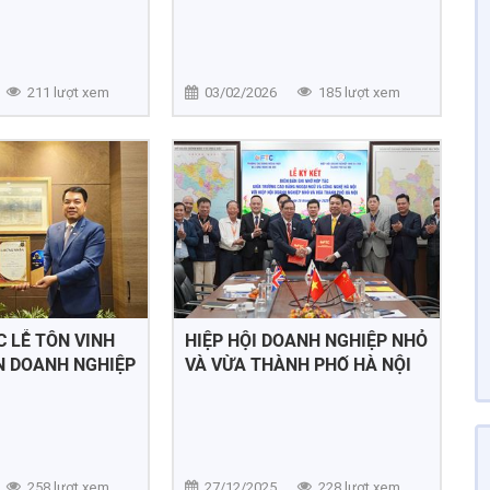
211 lượt xem
03/02/2026
185 lượt xem
 LỄ TÔN VINH
HIỆP HỘI DOANH NGHIỆP NHỎ
 DOANH NGHIỆP
VÀ VỪA THÀNH PHỐ HÀ NỘI
 2025 TRAO GIẢI
KÝ KẾT GHI NHỚ HỢP TÁC VỚI
 ĐĨNH CHI TẠI
TRƯỜNG CAO ĐẲNG NGOẠI
NGỮ VÀ CÔNG NGHỆ HÀ NỘI
258 lượt xem
27/12/2025
228 lượt xem