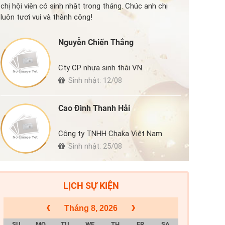
chị hội viên có sinh nhật trong tháng. Chúc anh chị
luôn tươi vui và thành công!
Nguyễn Chiến Thắng
Cty CP nhựa sinh thái VN
Sinh nhật: 12/08
Cao Đình Thanh Hải
Công ty TNHH Chaka Việt Nam
Sinh nhật: 25/08
LỊCH SỰ KIỆN
Tháng 8, 2026
SU
MO
TU
WE
TH
FR
SA