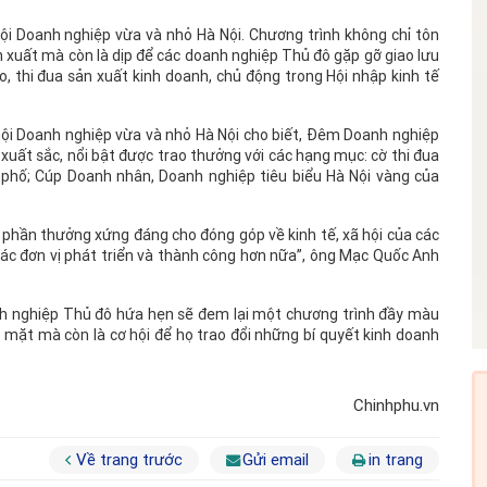
ội Doanh nghiệp vừa và nhỏ Hà Nội. Chương trình không chỉ tôn
 xuất mà còn là dịp để các doanh nghiệp Thủ đô gặp gỡ giao lưu
o, thi đua sản xuất kinh doanh, chủ động trong Hội nhập kinh tế
ội Doanh nghiệp vừa và nhỏ Hà Nội cho biết, Đêm Doanh nghiệp
xuất sắc, nổi bật được trao thưởng với các hạng mục: cờ thi đua
phố; Cúp Doanh nhân, Doanh nghiệp tiêu biểu Hà Nội vàng của
 phần thưởng xứng đáng cho đóng góp về kinh tế, xã hội của các
o các đơn vị phát triển và thành công hơn nữa”, ông Mạc Quốc Anh
h nghiệp Thủ đô hứa hẹn sẽ đem lại một chương trình đầy màu
p mặt mà còn là cơ hội để họ trao đổi những bí quyết kinh doanh
Chinhphu.vn
Về trang trước
Gửi email
in trang