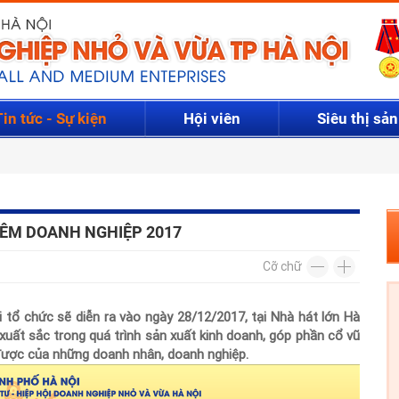
Tin tức - Sự kiện
Hội viên
Siêu thị sả
Vui lòng gửi mail. Chúng tôi sẽ gửi link khởi tạo mật kh
Tên tài khoản *
Họ và tên *
Giới tính *
của bạn
Mật khẩu *
Email *
Điện thoại *
ĐÊM DOANH NGHIỆP 2017
LẤY LẠI MẬT KHẨU
Cỡ chữ
Tài khoản *
ĐĂNG NHẬP
 tổ chức sẽ diễn ra vào ngày 28/12/2017, tại Nhà hát lớn Hà
xuất sắc trong quá trình sản xuất kinh doanh, góp phần cổ vũ
Mật khẩu *
Nhập lại mật khẩu *
 được của những doanh nhân, doanh nghiệp.