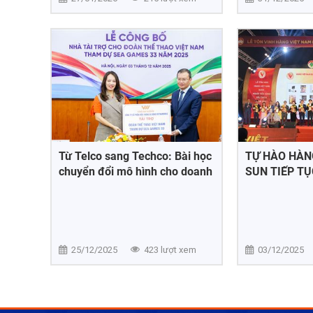
Từ Telco sang Techco: Bài học
TỰ HÀO HÀNG
chuyển đổi mô hình cho doanh
SUN TIẾP T
nghiệp Việt trong kỷ nguyên số
HIỆU ĐƯỢC 
YÊU THÍCH 
25/12/2025
423 lượt xem
03/12/2025