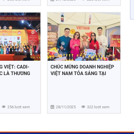
 VIỆT: CADI-
CHÚC MỪNG DOANH NGHIỆP
ỤC LÀ THƯƠNG
VIỆT NAM TỎA SÁNG TẠI
NGƯỜI TIÊU DÙNG
“XUÂN QUÊ HƯƠNG 2025”
NĂM 2025
KHẲNG ĐỊNH GIÁ TRỊ
THƯƠNG HIỆU VIỆT TẠI THỊ
TRƯỜNG AUSTRALIA
256 lượt xem
28/11/2025
322 lượt xem