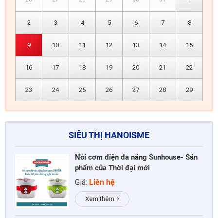
2
3
4
5
6
7
8
9
10
11
12
13
14
15
16
17
18
19
20
21
22
23
24
25
26
27
28
29
SIÊU THỊ HANOISME
Nồi cơm điện đa năng Sunhouse- Sản
phẩm của Thời đại mới
Giá:
Liên hệ
Xem thêm