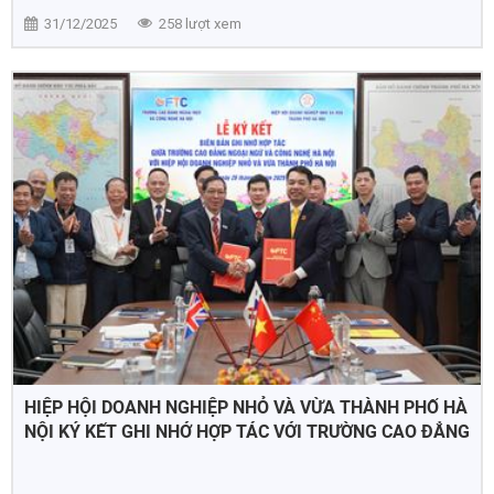
31/12/2025
258 lượt xem
HIỆP HỘI DOANH NGHIỆP NHỎ VÀ VỪA THÀNH PHỐ HÀ
NỘI KÝ KẾT GHI NHỚ HỢP TÁC VỚI TRƯỜNG CAO ĐẲNG
NGOẠI NGỮ VÀ CÔNG NGHỆ HÀ NỘI