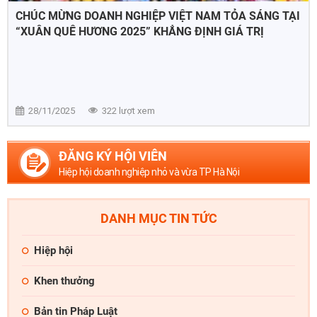
CHÚC MỪNG DOANH NGHIỆP VIỆT NAM TỎA SÁNG TẠI
“XUÂN QUÊ HƯƠNG 2025” KHẲNG ĐỊNH GIÁ TRỊ
THƯƠNG HIỆU VIỆT TẠI THỊ TRƯỜNG AUSTRALIA
28/11/2025
322 lượt xem
ĐĂNG KÝ HỘI VIÊN
Hiệp hội doanh nghiệp nhỏ và vừa TP Hà Nội
DANH MỤC TIN TỨC
Hiệp hội
Khen thưởng
Bản tin Pháp Luật