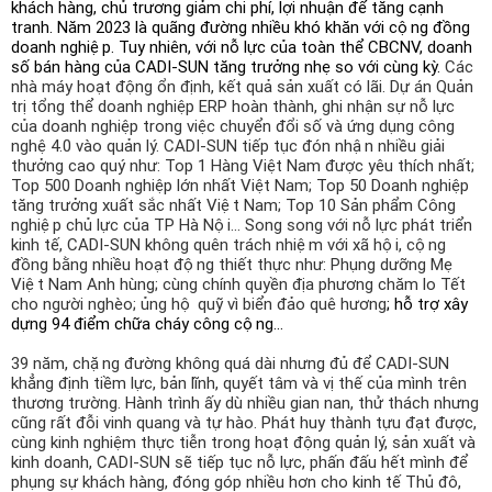
khách hàng, chủ trương giảm chi phí, lợi nhuận để tăng cạnh
tranh. Năm 2023 là quãng đường nhiều khó khăn với cộng đồng
doanh nghiệp. Tuy nhiên, với nỗ lực của toàn thể CBCNV, doanh
số bán hàng của CADI-SUN tăng trưởng nhẹ so với cùng kỳ.
Các
nhà máy hoạt động ổn định, kết quả sản xuất có lãi. Dự án Quản
trị tổng thể doanh nghiệp ERP hoàn thành, ghi nhận sự nỗ lực
của doanh nghiệp trong việc chuyển đổi số và ứng dụng công
nghệ 4.0 vào quản lý. CADI-SUN tiếp tục đón nhận nhiều giải
thưởng cao quý như: Top 1 Hàng Việt Nam được yêu thích nhất;
Top 500 Doanh nghiệp lớn nhất Việt Nam; Top 50 Doanh nghiệp
tăng trưởng xuất sắc nhất Việt Nam; Top 10 Sản phẩm Công
nghiệp chủ lực của TP Hà Nội... Song song với nỗ lực phát triển
kinh tế, CADI-SUN không quên trách nhiệm với xã hội, cộng
đồng bằng nhiều hoạt động thiết thực như: Phụng dưỡng Mẹ
Việt Nam Anh hùng; cùng chính quyền địa phương chăm lo Tết
cho người nghèo; ủng hộ quỹ vì biển đảo quê hương
; hỗ trợ xây
dựng 94 điểm chữa cháy công cộng…
39 năm, chặng đường không quá dài nhưng đủ để CADI-SUN
khẳng định tiềm lực, bản lĩnh, quyết tâm và vị thế của mình trên
thương trường. Hành trình ấy dù nhiều gian nan, thử thách nhưng
cũng rất đỗi vinh quang và tự hào. Phát huy thành tựu đạt được,
cùng kinh nghiệm thực tiễn trong hoạt động quản lý, sản xuất và
kinh doanh, CADI-SUN sẽ tiếp tục nỗ lực, phấn đấu hết mình để
phụng sự khách hàng, đóng góp nhiều hơn cho kinh tế Thủ đô,