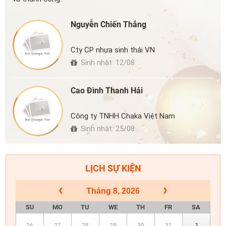
Nguyễn Chiến Thắng
Cty CP nhựa sinh thái VN
Sinh nhật: 12/08
Cao Đình Thanh Hải
Công ty TNHH Chaka Việt Nam
Sinh nhật: 25/08
LỊCH SỰ KIỆN
Tháng 8, 2026
SU
MO
TU
WE
TH
FR
SA
1
26
27
28
29
30
31