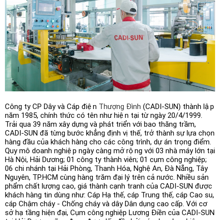
Công ty *
Chức vụ *
Lĩnh vực hoạt động *
Công ty CP Dây và Cáp điện
Thượng Đình
(CADI-SUN) thành lập
năm 1985, chính thức có tên như hiện tại từ ngày 20/4/1999.
Lời giới thiệu ngắn
Trải qua 39 năm xây dựng và phát triển với bao thăng trầm,
CADI-SUN đã từng bước khẳng định vị thế, trở thành sự lựa chọn
hàng đầu của khách hàng cho các công trình, dự án trọng điểm.
Quy mô doanh nghiệp ngày càng mở rộng với 03 nhà máy lớn tại
Hà Nội, Hải Dương; 01 công ty thành viên; 01 cụm công nghiệp;
ĐĂNG KÝ HỘI VIÊN
06 chi nhánh tại Hải Phòng, Thanh Hóa, Nghệ An, Đà Nẵng, Tây
Nguyên, TP.HCM cùng hàng trăm đại lý trên cả nước. Nhiều sản
Các ô có dấu * cần điền đầy đủ thông tin
phẩm chất lượng cao, giá thành cạnh tranh của CADI-SUN được
khách hàng tin dùng như: Cáp Hạ thế, cáp Trung thế, cáp Cao su,
cáp Chậm cháy - Chống cháy và dây Dân dụng cao cấp. Với cơ
sở hạ tầng hiện đại, Cụm công nghiệp Lương Điền của CADI-SUN
Tải hồ sơ đăng ký Hội viên tại đây