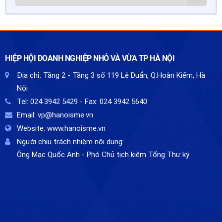
HIỆP HỘI DOANH NGHIỆP NHỎ VÀ VỪA TP HÀ NỘI
Địa chỉ:
Tầng 2 - Tầng 3 số 119 Lê Duẩn, Q.Hoàn Kiếm, Hà
Nội
Tel:
024 3942 5429
- Fax:
024 3942 5640
Email:
vp@hanoisme.vn
Website:
www.hanoisme.vn
Người chịu trách nhiệm nội dung:
Ông Mạc Quốc Anh - Phó Chủ tịch kiêm Tổng Thư ký