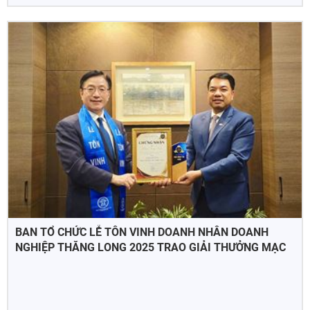
BAN TỔ CHỨC LỄ TÔN VINH DOANH NHÂN DOANH
NGHIỆP THĂNG LONG 2025 TRAO GIẢI THƯỞNG MẠC
ĐĨNH CHI TẠI SEOUL