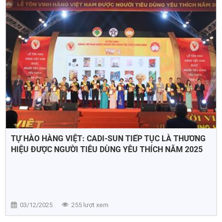
TỰ HÀO HÀNG VIỆT: CADI-SUN TIẾP TỤC LÀ THƯƠNG
HIỆU ĐƯỢC NGƯỜI TIÊU DÙNG YÊU THÍCH NĂM 2025
03/12/2025
255 lượt xem