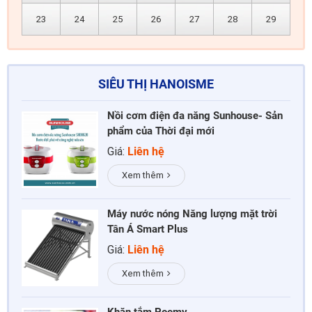
23
24
25
26
27
28
29
SIÊU THỊ HANOISME
Nồi cơm điện đa năng Sunhouse- Sản
phẩm của Thời đại mới
Giá:
Liên hệ
Xem thêm
Máy nước nóng Năng lượng mặt trời
Tân Á Smart Plus
Giá:
Liên hệ
Xem thêm
Khăn tắm Poemy