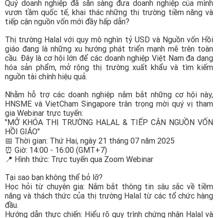
Quý doanh nghiệp đã sẵn sàng đưa doanh nghiệp của mình
Công ty *
vươn tầm quốc tế, khai thác những thị trường tiềm năng và
tiếp cận nguồn vốn mới đầy hấp dẫn?
Thị trường Halal với quy mô nghìn tỷ USD và Nguồn vốn Hồi
Chức vụ *
giáo đang là những xu hướng phát triển mạnh mẽ trên toàn
cầu. Đây là cơ hội lớn để các doanh nghiệp Việt Nam đa dạng
hóa sản phẩm, mở rộng thị trường xuất khẩu và tìm kiếm
nguồn tài chính hiệu quả.
Lĩnh vực hoạt động *
Nhằm hỗ trợ các doanh nghiệp nắm bắt những cơ hội này,
HNSME và VietCham Singapore trân trọng mời quý vị tham
gia Webinar trực tuyến:
Lời giới thiệu ngắn
"MỞ KHÓA THỊ TRƯỜNG HALAL & TIẾP CẬN NGUỒN VỐN
HỒI GIÁO"
📅 Thời gian: Thứ Hai, ngày 21 tháng 07 năm 2025
⏰ Giờ: 14:00 - 16:00 (GMT+7)
📍 Hình thức: Trực tuyến qua Zoom Webinar
ĐĂNG KÝ HỘI VIÊN
Tại sao bạn không thể bỏ lỡ?
Các ô có dấu * cần điền đầy đủ thông tin
Học hỏi từ chuyên gia: Nắm bắt thông tin sâu sắc về tiềm
năng và thách thức của thị trường Halal từ các tổ chức hàng
đầu.
Tải hồ sơ đăng ký Hội viên tại đây
Hướng dẫn thực chiến: Hiểu rõ quy trình chứng nhận Halal và