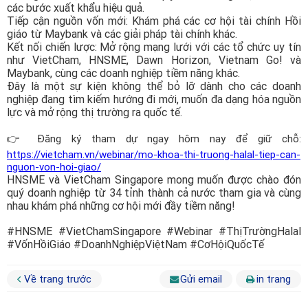
các bước xuất khẩu hiệu quả.
Tiếp cận nguồn vốn mới: Khám phá các cơ hội tài chính Hồi
giáo từ Maybank và các giải pháp tài chính khác.
Kết nối chiến lược: Mở rộng mạng lưới với các tổ chức uy tín
như VietCham, HNSME, Dawn Horizon, Vietnam Go! và
Maybank, cùng các doanh nghiệp tiềm năng khác.
Đây là một sự kiện không thể bỏ lỡ dành cho các doanh
nghiệp đang tìm kiếm hướng đi mới, muốn đa dạng hóa nguồn
lực và mở rộng thị trường ra quốc tế.
👉
Đăng ký tham dự ngay hôm nay để giữ chỗ:
https://vietcham.vn/webinar/mo-khoa-thi-truong-halal-tiep-can-
nguon-von-hoi-giao/
HNSME và VietCham Singapore mong muốn được chào đón
quý doanh nghiệp từ 34 tỉnh thành cả nước tham gia và cùng
nhau khám phá những cơ hội mới đầy tiềm năng!
#HNSME #VietChamSingapore #Webinar #ThịTrườngHalal
#VốnHồiGiáo #DoanhNghiệpViệtNam #CơHộiQuốcTế
Về trang trước
Gửi email
in trang