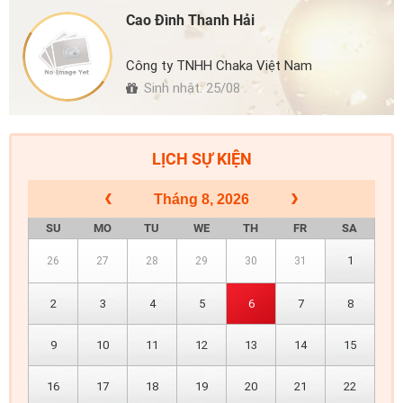
Cao Đình Thanh Hải
Công ty TNHH Chaka Việt Nam
Sinh nhật: 25/08
LỊCH SỰ KIỆN
Tháng 8, 2026
SU
MO
TU
WE
TH
FR
SA
1
26
27
28
29
30
31
2
3
4
5
6
7
8
9
10
11
12
13
14
15
16
17
18
19
20
21
22