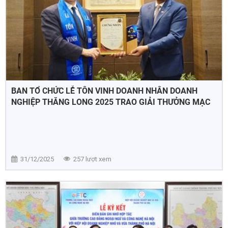
BAN TỔ CHỨC LỄ TÔN VINH DOANH NHÂN DOANH
NGHIỆP THĂNG LONG 2025 TRAO GIẢI THƯỞNG MẠC
ĐĨNH CHI TẠI SEOUL
31/12/2025
257 lượt xem