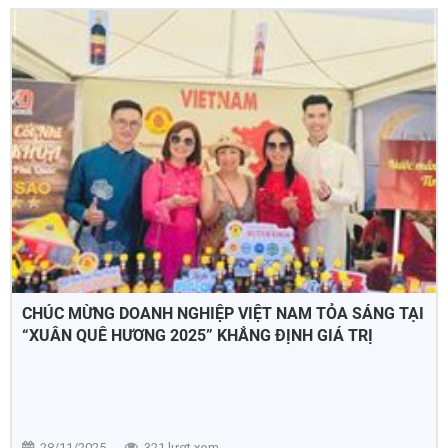
CHÚC MỪNG DOANH NGHIỆP VIỆT NAM TỎA SÁNG TẠI
“XUÂN QUÊ HƯƠNG 2025” KHẲNG ĐỊNH GIÁ TRỊ
THƯƠNG HIỆU VIỆT TẠI THỊ TRƯỜNG AUSTRALIA
28/11/2025
321 lượt xem