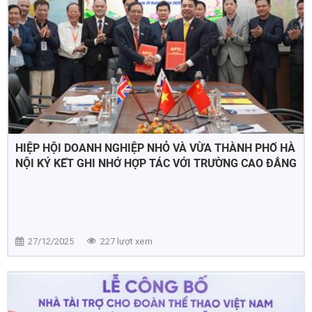
HIỆP HỘI DOANH NGHIỆP NHỎ VÀ VỪA THÀNH PHỐ HÀ
NỘI KÝ KẾT GHI NHỚ HỢP TÁC VỚI TRƯỜNG CAO ĐẲNG
NGOẠI NGỮ VÀ CÔNG NGHỆ HÀ NỘI
27/12/2025
227 lượt xem