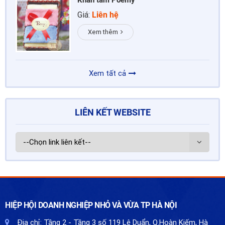
Giá:
Liên hệ
Xem thêm
Xem tất cả
LIÊN KẾT WEBSITE
HIỆP HỘI DOANH NGHIỆP NHỎ VÀ VỪA TP HÀ NỘI
Địa chỉ:
Tầng 2 - Tầng 3 số 119 Lê Duẩn, Q.Hoàn Kiếm, Hà