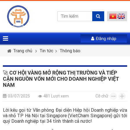
Đăng nhập
Vui lòng gửi mail. Chúng tôi sẽ gửi link khởi tạo mật
Tên tài khoản *
Họ và tên *
Giới tính *
khẩu mới qua email của bạn
Trang chủ
Tin tức
Thông báo
Mật khẩu *
Email *
Điện thoại *
🚀 CƠ HỘI VÀNG MỞ RỘNG THỊ TRƯỜNG VÀ TIẾP
CẬN NGUỒN VỐN MỚI CHO DOANH NGHIỆP VIỆT
LẤY LẠI MẬT KHẨU
NAM
Tài khoản *
ĐĂNG NHẬP
03/07/2025
481 Lượt xem
Cỡ chữ
Quên mật khẩu
Lời kêu gọi từ Văn phòng Đại diện Hiệp hội Doanh nghiệp vừa
Mật khẩu *
Nhập lại mật khẩu *
và nhỏ TP Hà Nội tại Singapore (VietCham Singapore) gửi tới
quý Doanh nghiệp tại 34 tỉnh thành cả nước!