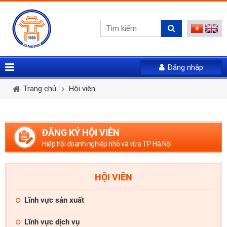
Đăng nhập
Vui lòng gửi mail. Chúng tôi sẽ gửi link khởi tạo mật
Tên tài khoản *
Họ và tên *
Giới tính *
khẩu mới qua email của bạn
Trang chủ
Hội viên
Mật khẩu *
Email *
Điện thoại *
ĐĂNG KÝ HỘI VIÊN
LẤY LẠI MẬT KHẨU
Hiệp hội doanh nghiệp nhỏ và vừa TP Hà Nội
Tài khoản *
ĐĂNG NHẬP
HỘI VIÊN
Quên mật khẩu
Mật khẩu *
Nhập lại mật khẩu *
Lĩnh vực sản xuất
Lĩnh vực dịch vụ