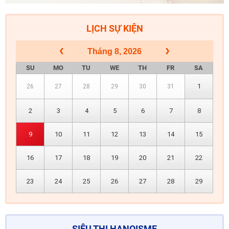
LỊCH SỰ KIỆN
Tháng 8, 2026
SU
MO
TU
WE
TH
FR
SA
1
26
27
28
29
30
31
2
3
4
5
6
7
8
9
10
11
12
13
14
15
16
17
18
19
20
21
22
23
24
25
26
27
28
29
SIÊU THỊ HANOISME