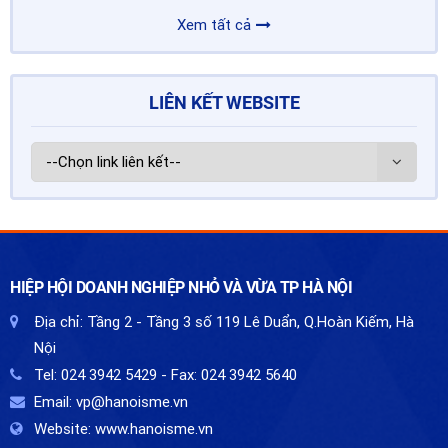
Xem tất cả
LIÊN KẾT WEBSITE
HIỆP HỘI DOANH NGHIỆP NHỎ VÀ VỪA TP HÀ NỘI
Địa chỉ:
Tầng 2 - Tầng 3 số 119 Lê Duẩn, Q.Hoàn Kiếm, Hà
Nội
Tel:
024 3942 5429
- Fax:
024 3942 5640
Email:
vp@hanoisme.vn
Website:
www.hanoisme.vn