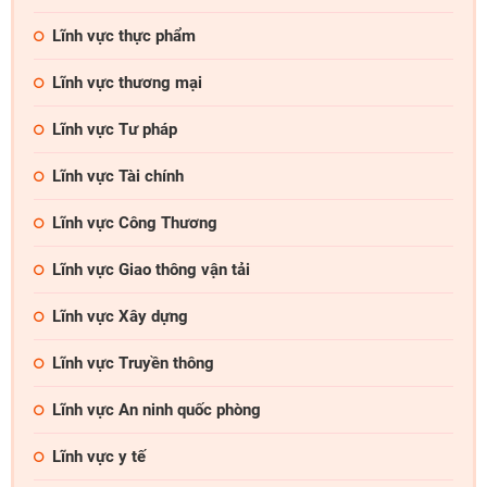
Công ty *
Lĩnh vực thực phẩm
Lĩnh vực thương mại
Chức vụ *
Lĩnh vực Tư pháp
Lĩnh vực Tài chính
Lĩnh vực hoạt động *
Lĩnh vực Công Thương
Lời giới thiệu ngắn
Lĩnh vực Giao thông vận tải
Lĩnh vực Xây dựng
ĐĂNG KÝ HỘI VIÊN
Lĩnh vực Truyền thông
Các ô có dấu * cần điền đầy đủ thông tin
Lĩnh vực An ninh quốc phòng
Lĩnh vực y tế
Tải hồ sơ đăng ký Hội viên tại đây