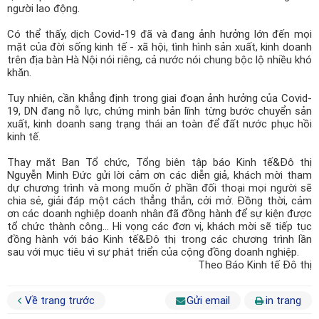
người lao động.
Có thể thấy, dịch Covid-19 đã và đang ảnh hưởng lớn đến mọi
mặt của đời sống kinh tế - xã hội, tình hình sản xuất, kinh doanh
trên địa bàn Hà Nội nói riêng, cả nước nói chung bộc lộ nhiều khó
khăn.
Tuy nhiên, cần khẳng định trong giai đoạn ảnh hưởng của Covid-
19, DN đang nỗ lực, chứng minh bản lĩnh từng bước chuyển sản
xuất, kinh doanh sang trạng thái an toàn để đất nước phục hồi
kinh tế.
Thay mặt Ban Tổ chức, Tổng biên tập báo Kinh tế&Đô thị
Nguyễn Minh Đức gửi lời cảm ơn các diễn giả, khách mời tham
dự chương trình và mong muốn ở phần đối thoại mọi người sẽ
chia sẻ, giải đáp một cách thẳng thắn, cởi mở. Đồng thời, cảm
ơn các doanh nghiệp doanh nhân đã đồng hành để sự kiện được
tổ chức thành công… Hi vọng các đơn vị, khách mời sẽ tiếp tục
đồng hành với báo Kinh tế&Đô thị trong các chương trình lần
sau với mục tiêu vì sự phát triển của cộng đồng doanh nghiệp.
Theo Báo Kinh tế Đô thị
Về trang trước
Gửi email
in trang