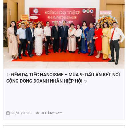
✨ ĐÊM DẠ TIỆC HANOISME – MÙA 9: DẤU ẤN KẾT NỐI
CỘNG ĐỒNG DOANH NHÂN HIỆP HỘI ✨
23/01/2026
308 lượt xem