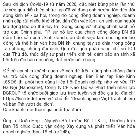
Sau khi dịch Covid-19 từ năm 2020, đặc biệt bùng phát lần thứ
tư vừa qua diễn biến phức tạp đã và đang ảnh hưởng lớn đến đời
sống kinh tế - xã hội, trong đó cộng đồng doanh nghiệp, doanh
nhân gặp rất nhiều khó khăn, dẫn đến việc làm, an sinh của người
lao động khó có thể duy trì... Song, cùng với những chính sách hỗ
trợ của Chính phủ, TP, sự nỗ lực của chính cộng đồng DN đã
đảm bảo sản xuất, kinh doanh, ổn định việc làm cho người lao
động và thể hiện văn hóa DN khi chung tay sẻ chia trong công
tác phòng, chống đại dịch. Qua đó, góp phần nâng chỉ số PCI
của Thủ đô, thúc đẩy sự phát triển kinh tế, đảm bảo an sinh xã
hội trên địa bàn nói riêng, đất nước nói chung...
Để có cái nhìn khách quan về vấn đề trên, cũng như khẳng định
vai trò của cộng đồng doanh nghiệp, Ban Biên tập Báo Kinh
tế&Đô thị phối hợp cùng Hiệp hội Doanh nghiệp nhỏ và vừa TP
Hà Nội (Hanoisme), Công ty CP Đào tạo và Phát triển nhân lực
DGROUP tổ chức buối giao lưu trực tuyến với độc giả tại địa chỉ
https://kinhtedothi.vn với chủ đề: “Doanh nghiệp Việt trách nhiệm
và bản lĩnh vượt đại dịch”.
Các khách mời tham gia buổi tọa đàm:
Ông Lê Doãn Hợp - Nguyên Bộ trưởng Bộ TT&TT, Thường trực
Ban Tổ chức Cuộc vận động Xây dựng và phát triển Văn hóa
doanh nghiệp (Ban Tổ chức 248);