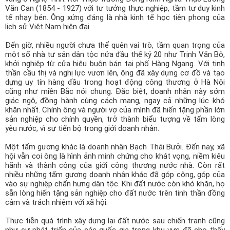
Văn Can (1854 - 1927) với tư tưởng thực nghiệp, tầm tư duy kinh
tế nhạy bén. Ông xứng đáng là nhà kinh tế học tiên phong của
lịch sử Việt Nam hiện đại.
Đến giờ, nhiều người chưa thể quên vai trò, tầm quan trọng của
một số nhà tư sản dân tộc nửa đầu thế kỷ 20 như Trịnh Văn Bô,
khởi nghiệp từ cửa hiệu buôn bán tại phố Hàng Ngang. Với tinh
thần cầu thị và nghị lực vươn lên, ông đã xây dựng cơ đồ và tạo
dựng uy tín hàng đầu trong hoạt động công thương ở Hà Nội
cũng như miền Bắc nói chung. Đặc biệt, doanh nhân này sớm
giác ngộ, đồng hành cùng cách mạng, ngay cả những lúc khó
khăn nhất. Chính ông và người vợ của mình đã hiến tặng phần lớn
sản nghiệp cho chính quyền, trở thành biểu tượng về tấm lòng
yêu nước, vì sự tiến bộ trong giới doanh nhân.
Một tấm gương khác là doanh nhân Bạch Thái Bưởi. Đến nay, xã
hội vẫn coi ông là hình ảnh minh chứng cho khát vọng, niềm kiêu
hãnh và thành công của giới công thương nước nhà. Còn rất
nhiều những tấm gương doanh nhân khác đã góp công, góp của
vào sự nghiệp chấn hưng dân tộc. Khi đất nước còn khó khăn, họ
sẵn lòng hiến tặng sản nghiệp cho đất nước trên tinh thần đồng
cảm và trách nhiệm với xã hội.
Thực tiễn quá trình xây dựng lại đất nước sau chiến tranh cũng
như sự phát triển của các quốc gia trong khu vực đã cho thấy