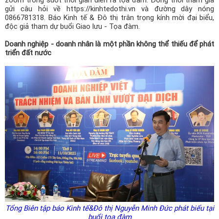
gửi câu hỏi về https://kinhtedothi.vn và đường dây nóng
0866781318. Báo Kinh tế & Đô thị trân trọng kính mời đại biểu,
độc giả tham dự buổi Giao lưu - Tọa đàm.
Doanh nghiệp - doanh nhân là một phần không thể thiếu để phát
triển đất nước
Tổng Biên tập báo Kinh tế&Đô thị Nguyễn Minh Đức phát biểu tại
buổi tọa đàm