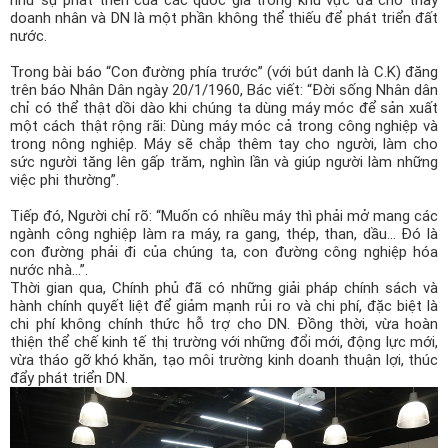
doanh nhân và DN là một phần không thể thiếu để phát triển đất
nước.
Trong bài báo “Con đường phía trước” (với bút danh là C.K) đăng
trên báo Nhân Dân ngày 20/1/1960, Bác viết: “Đời sống Nhân dân
chỉ có thể thật dồi dào khi chúng ta dùng máy móc để sản xuất
một cách thật rộng rãi: Dùng máy móc cả trong công nghiệp và
trong nông nghiệp. Máy sẽ chắp thêm tay cho người, làm cho
sức người tăng lên gấp trăm, nghìn lần và giúp người làm những
việc phi thường”.
Tiếp đó, Người chỉ rõ: “Muốn có nhiều máy thì phải mở mang các
ngành công nghiệp làm ra máy, ra gang, thép, than, dầu… Đó là
con đường phải đi của chúng ta, con đường công nghiệp hóa
nước nhà…”.
Thời gian qua, Chính phủ đã có những giải pháp chính sách và
hành chính quyết liệt để giảm mạnh rủi ro và chi phí, đặc biệt là
chi phí không chính thức hỗ trợ cho DN. Đồng thời, vừa hoàn
thiện thể chế kinh tế thị trường với những đổi mới, động lực mới,
vừa tháo gỡ khó khăn, tạo môi trường kinh doanh thuận lợi, thúc
đẩy phát triển DN.