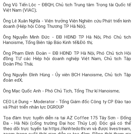
Ông Vũ Tiến Lộc – ĐBQH, Chủ tịch Trung tâm Trọng tài Quốc tế
Việt Nam (VIAC);
Ông Lê Xuân Nghĩa - Viện trưởng Viện Nghiên cứu Phát triển kinh
doanh (Hiệp hội Công Thương TP Hà Nội);
Ông Nguyễn Minh Đức - ĐB HĐND TP Hà Nội, Phó Chủ tịch
Hanoisme, Tổng Biên tập Báo Kinh tế&Đô thị;
Ông Phạm Đình Đoàn – ĐB HĐND TP Hà Nội, Phó Chủ tịch Hội
đồng T.Ư các Hiệp hội doanh nghiệp Việt Nam, Chủ tịch Tập
Đoàn Phú Thái;
Ông Nguyễn Đình Hùng - Ủy viên BCH Hanoisme, Chủ tịch Tập
đoàn edX;
Ông Mạc Quốc Anh - Phó Chủ Tịch, Tổng Thư kí Hanoisme;
CEO Lê Dung – Moderator - Tổng Giám đốc Công ty CP Đào tạo
và Phát triển nhân lực DGROUP
Tọa đàm trực tuyến diễn ra tại AZ Coffee 175 Tây Sơn - Đống
Đa - Hà Nội (cổng trường Đại học Thủy Lợi). Độc giả có thể
theo dõi trực tuyến tại https://kinhtedothi.vn và được livestream,
zoom trong suốt thời gian diễn ra tọa đàm. Đồng thời tham gia