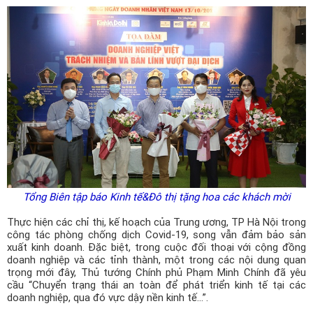
Công ty *
Chức vụ *
Lĩnh vực hoạt động *
Lời giới thiệu ngắn
Tổng Biên tập báo Kinh tế&Đô thị tặng hoa các khách mời
Thực hiện các chỉ thị, kế hoạch của Trung ương, TP Hà Nội trong
ĐĂNG KÝ HỘI VIÊN
công tác phòng chống dịch Covid-19, song vẫn đảm bảo sản
xuất kinh doanh. Đặc biệt, trong cuộc đối thoại với cộng đồng
doanh nghiệp và các tỉnh thành, một trong các nội dung quan
Các ô có dấu * cần điền đầy đủ thông tin
trọng mới đây, Thủ tướng Chính phủ Phạm Minh Chính đã yêu
cầu “Chuyển trạng thái an toàn để phát triển kinh tế tại các
doanh nghiệp, qua đó vực dậy nền kinh tế...”.
Tải hồ sơ đăng ký Hội viên tại đây