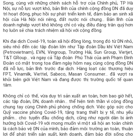
Song, cùng với những chính sách hỗ trợ của Chính phủ, TP Hà
Nội, sự nỗ lực vượt khó, bản lĩnh của chính cộng đồng DN đã duy
trì hoạt động, phục hồi sự phát triển kinh tế, đảm bảo an sinh xã
hội của Hà Nội nói riêng, đất nước nói chung... Bản lĩnh của
doanh nghiệp vượt khó không chỉ có vậy, điều đáng trân quý hơn
họ luôn sẻ chia trách nhiệm xã hội với cộng đồng.
Khi đại dịch Covid-19, toàn xã hội đồng lòng, trong đó từ DN nhỏ,
siêu nhỏ đến các tập đoàn lớn như Tập đoàn Dầu khí Việt Nam
(Petrovietnam), EVN, Vingroup, Trường Hải, Sun Group, Vietjet,
T&T GRoup... và ngay cả Tập đoàn Phú Thái của anh Phạm Đình
Đoàn có mặt trong tọa đàm ngày hôm nay, cùng cộng đồng DN
đã nỗ lực, bản lĩnh trước đại dịch. Hàng loạt các thương hiệu
FPT, Vinamilk, Viettel, Sabeco, Masan Consumer… đã vượt ra
khỏi biên giới Việt Nam và đang được thị trường quốc tế quan
tâm.
Không chỉ có thế, vừa duy trì sản xuất an toàn, hơn bao giờ hết,
các tập đoàn, DN, doanh nhân... thể hiện tinh thần vì cộng đồng
chung tay cùng Chính phủ phòng chống dịch. Việc góp sức cho
Quỹ vaccine phòng Covid-19, tặng trang thiết bị y tế, nhu yếu
phẩm... cho tuyến đầu chống dịch, cũng như người dân bị ảnh
hưởng bởi Covid-19 với mong muốn vì một xã hội an toàn chính
là cách bảo vệ DN của mình, bảo đảm môi trường an toàn, thuận
lợi để phát triển sản xuất, kinh doanh, đảm bảo đời sống cho