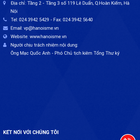
Địa chỉ:
Tầng 2 - Tầng 3 số 119 Lê Duẩn, Q.Hoàn Kiếm, Hà
Nội
Tel:
024 3942 5429
- Fax:
024 3942 5640
Email:
vp@hanoisme.vn
Website:
www.hanoisme.vn
Người chịu trách nhiệm nội dung:
Ông Mạc Quốc Anh - Phó Chủ tịch kiêm Tổng Thư ký
KẾT NỐI VỚI CHÚNG TÔI