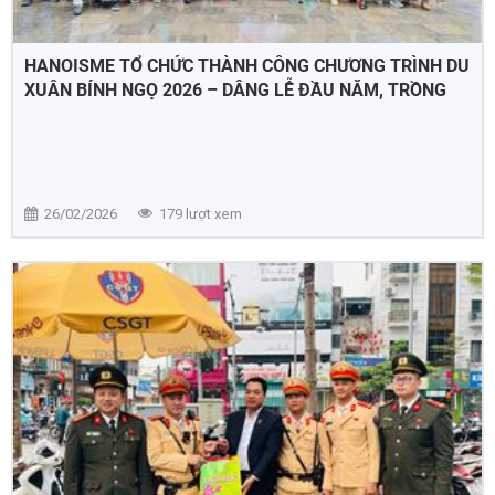
HANOISME TỔ CHỨC THÀNH CÔNG CHƯƠNG TRÌNH DU
XUÂN BÍNH NGỌ 2026 – DÂNG LỄ ĐẦU NĂM, TRỒNG
CÂY TẠI BA VÌ
26/02/2026
179 lượt xem