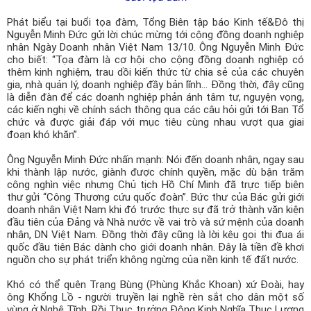
Phát biểu tại buổi tọa đàm, Tổng Biên tập báo Kinh tế&Đô thị
Nguyễn Minh Đức gửi lời chúc mừng tới cộng đồng doanh nghiệp
nhân Ngày Doanh nhân Việt Nam 13/10. Ông Nguyễn Minh Đức
cho biết: “Tọa đàm là cơ hội cho cộng đồng doanh nghiệp có
thêm kinh nghiệm, trau dồi kiến thức từ chia sẻ của các chuyên
gia, nhà quản lý, doanh nghiệp đầy bản lĩnh... Đồng thời, đây cũng
là diễn đàn để các doanh nghiệp phản ánh tâm tư, nguyện vọng,
các kiến nghị về chính sách thông qua các câu hỏi gửi tới Ban Tổ
chức và được giải đáp với mục tiêu cùng nhau vượt qua giai
đoạn khó khăn”.
Ông Nguyễn Minh Đức nhấn mạnh: Nói đến doanh nhân, ngay sau
khi thành lập nước, giành được chính quyền, mặc dù bận trăm
công nghìn việc nhưng Chủ tịch Hồ Chí Minh đã trực tiếp biên
thư gửi “Công Thương cứu quốc đoàn”. Bức thư của Bác gửi giới
doanh nhân Việt Nam khi đó trước thực sự đã trở thành văn kiện
đầu tiên của Đảng và Nhà nước về vai trò và sứ mệnh của doanh
nhân, DN Việt Nam. Đồng thời đây cũng là lời kêu gọi thi đua ái
quốc đầu tiên Bác dành cho giới doanh nhân. Đây là tiền đề khơi
nguồn cho sự phát triển không ngừng của nền kinh tế đất nước.
Khó có thể quên Trạng Bùng (Phùng Khắc Khoan) xứ Đoài, hay
ông Khổng Lồ - người truyền lại nghề rèn sắt cho dân một số
vùng ở Nghệ Tĩnh. Rồi Thục trưởng Đông Kinh Nghĩa Thục Lương