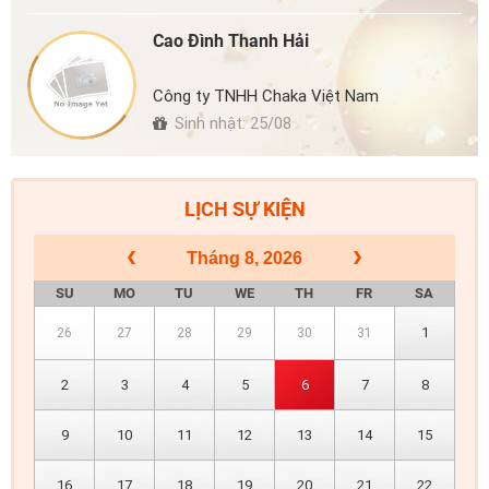
Cao Đình Thanh Hải
Công ty TNHH Chaka Việt Nam
Sinh nhật: 25/08
LỊCH SỰ KIỆN
Tháng 8, 2026
SU
MO
TU
WE
TH
FR
SA
1
26
27
28
29
30
31
2
3
4
5
6
7
8
9
10
11
12
13
14
15
16
17
18
19
20
21
22