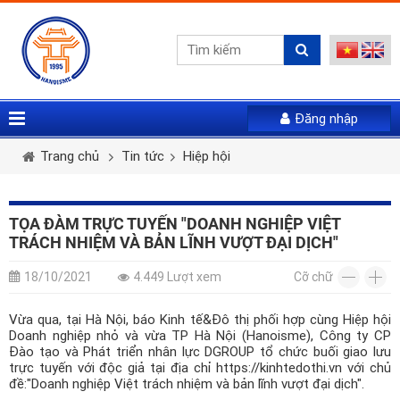
Đăng nhập
Vui lòng gửi mail. Chúng tôi sẽ gửi link khởi tạo mật
Tên tài khoản *
Họ và tên *
Giới tính *
khẩu mới qua email của bạn
Trang chủ
Tin tức
Hiệp hội
Mật khẩu *
Email *
Điện thoại *
TỌA ĐÀM TRỰC TUYẾN "DOANH NGHIỆP VIỆT
TRÁCH NHIỆM VÀ BẢN LĨNH VƯỢT ĐẠI DỊCH"
LẤY LẠI MẬT KHẨU
Tài khoản *
18/10/2021
4.449 Lượt xem
Cỡ chữ
ĐĂNG NHẬP
Vừa qua, tại Hà Nội, báo Kinh tế&Đô thị phối hợp cùng Hiệp hội
Quên mật khẩu
Doanh nghiệp nhỏ và vừa TP Hà Nội (Hanoisme), Công ty CP
Mật khẩu *
Nhập lại mật khẩu *
Đào tạo và Phát triển nhân lực DGROUP tổ chức buối giao lưu
trực tuyến với độc giả tại địa chỉ https://kinhtedothi.vn với chủ
đề:"Doanh nghiệp Việt trách nhiệm và bản lĩnh vượt đại dịch".