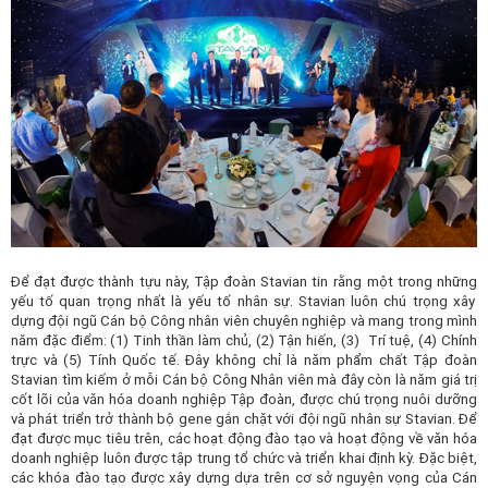
Để đạt được thành tựu này, Tập đoàn Stavian tin rằng
một trong những
yếu tố quan trọng nhất
là
yếu tố nhân sự
.
Stavian
luôn
chú trọng xây
dựng
đội ngũ Cán bộ Công nhân viên chuyên nghiệp và mang trong mình
năm đặc điểm: (1) Tinh thần làm chủ, (2) Tận hiến, (3) Trí tuệ, (4) Chính
trực và (5) Tính Quốc tế. Đây không chỉ là năm phẩm chất Tập đoàn
Stavian tìm kiếm ở mỗi Cán bộ Công Nhân viên mà đây còn là năm giá trị
cốt lõi của văn hóa doanh nghiệp Tập đoàn, được chú trọng nuôi dưỡng
và phát triển trở thành bộ gene gắn chặt với đội ngũ nhân sự Stavian. Để
đạt được mục tiêu trên, các hoạt động đào tạo và hoạt động về văn hóa
doanh nghiệp luôn được tập trung tổ chức và triển khai định kỳ. Đặc biệt,
các khóa đào tạo được xây dựng dựa trên cơ sở nguyện vọng của Cán