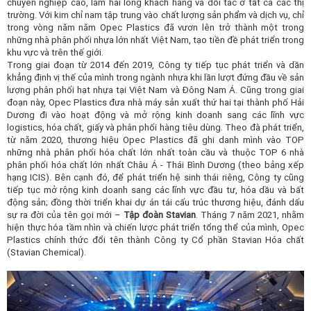
chuyên nghiệp cao, làm hài lòng khách hàng và đối tác ở tất cả các thị
trường. Với kim chỉ nam tập trung vào chất lượng sản phẩm và dịch vụ, chỉ
trong vòng năm năm Opec
Plastics
đã vươn lên trở thành một trong
những
nhà phân phối nhựa lớn nhất Việt Nam, tạo tiền đề phát triển trong
khu vực và trên thế giới.
Trong giai đoạn từ 2014 đến 201
9
, Công ty tiếp tục phát triển và dần
khẳng định vị thế của mình trong ngành nhựa khi lần lượt đứng đầu về sản
lượng phân phối hạt nhựa tại Việt Nam và Đông Nam Á. Cũng trong giai
đoạn này, Opec
Plastics
đưa nhà máy sản xuất thứ hai tại thành phố Hải
Dương đi vào hoạt động và mở rộng kinh doanh sang các lĩnh vực
l
ogistics, hóa chất
, giấy và
phân phối
hàng tiêu dùng.
Theo đà phát triển,
từ năm 20
20
, thương hiệu Opec
Plastics
đã ghi danh mình vào TOP
những nhà phân phối
hóa chất
lớn nhất
toàn cầu
và
thuộc TOP 6 nhà
phân phối hóa chất lớn nhất Châu Á - Thái Bình Dương (theo bảng xếp
hạng ICIS)
. Bên cạnh đó,
để phát triển hệ sinh thái riêng,
Công ty cũng
tiếp tục mở rộng kinh doanh sang các lĩnh vực đầu tư, hóa dầu
và
bất
động sản
; đồng thời triển khai dự án tái cấu trúc thương hiệu, đánh dấu
sự ra đời của tên gọi mới –
Tập đoàn Stavian
. T
háng 7 năm 2021,
nhằm
hiện thực hóa tầm nhìn và chiến lược phát triển
tổng thể
của mình, Opec
Plastics
chính thức
đổi tên
thành
Công ty Cổ phần Stavian Hóa chất
(
Stavian Chemical
)
.