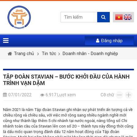
Đăng nhập
Vui lòng gửi mail. Chúng tôi sẽ gửi link khởi tạo mật
Tên tài khoản *
Họ và tên *
Giới tính *
khẩu mới qua email của bạn
Trang chủ
Tin tức
Doanh nhân - Doanh nghiệp
Mật khẩu *
Email *
Điện thoại *
TẬP ĐOÀN STAVIAN – BƯỚC KHỞI ĐẦU CỦA HÀNH
TRÌNH VẠN DẶM
LẤY LẠI MẬT KHẨU
Tài khoản *
07/01/2022
6.917 Lượt xem
Cỡ chữ
ĐĂNG NHẬP
Năm 2021 là năm Tập đoàn Stavian ghi nhận sự phát triển ấn tượng cả về
Quên mật khẩu
chiều rộng và chiều sâu, với việc mở rộng sang nhiều ngành nghề mới
Mật khẩu *
Nhập lại mật khẩu *
cũng như thành lập
thêm
5 chi nhánh tại nước ngoài, nâng tổng số Chi
nhánh toàn cầu của Stavian lên con số
20
– thành tựu này đồng thời cũng
là dấu mốc quan trọng đánh dấu 12 năm hoạt động của Tập đoàn