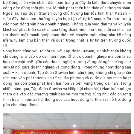
bộ Công nhân viên nhằm đảm bảo trang bị đầy đủ kiến thức chuyên môn
công việc đồng thời phục vụ lộ trình phát triển bản thân của từng cá nhân.
Ngoài ra, Tập đoàn Stavian cũng chủ trương lan tỏa tinh thần Kaizen –
thúc đẩy thói quen thường xuyên học tập và tự bổ sung kiến thức trong
các hoạt động văn hóa doanh nghiệp. Thông qua việc đầu tư và khuyến
khích sự phát triển cá nhân của từng thành viên như trên, mỗi cá nhân sẽ
trở thành một mảnh ghép toàn diện về chuyên môn cũng như kỹ năng
mềm, tự làm chủ bản thân và quan trọng nhất là tự tin trên trường quốc
tế.
Song hành cùng yếu tố nội tại, v
ới
Tập đoàn
Stavian,
sự phát triển
không
chỉ dừng lại ở cấp độ cá nhân hoặc tổ chức doanh nghiệp mà còn là sự
hợp tác chặt chẽ
giữa các doanh nghiệp
trong và ngoài ngành
cũng như
sự kết nối
giữa doanh nghiệp và cộng đồng. Trong những hoạt động sản
xuất – kinh doanh
,
Tập đoàn Stavian luôn chú trọng không chỉ góp phần
tích cực vào phát triển kinh tế tại địa phương và quốc gia nơi mình hoạt
động mà còn phải phát triển hài hòa và bền vững trong dài hạn. Trong
nhiều năm qua, Tập đoàn Stavian
và Hiệp hội nhựa Việt Nam
luôn nỗ lực
tham gia vào các chương trình bảo vệ môi trường cũng như các chương
trình trách nhiệm xã hội thông qua các hoạt động từ thiện và hỗ trợ, đóng
góp cho cộng đồng.