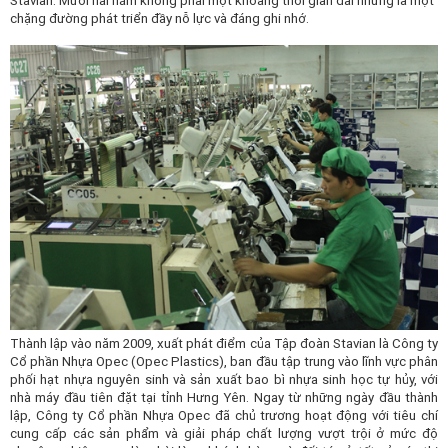
Stavian. Mười hai năm không phải một khoảng thời gian dài nhưng là một
Công ty *
chặng đường phát triển đầy nỗ lực và đáng ghi nhớ.
Chức vụ *
Lĩnh vực hoạt động *
Lời giới thiệu ngắn
ĐĂNG KÝ HỘI VIÊN
Thành lập vào năm 2009, xuất phát điểm của Tập đoàn Stavian là Công ty
Cổ phần Nhựa Opec
(Opec Plastics)
,
ban đầu
tập trung
vào
lĩnh vực phân
Các ô có dấu * cần điền đầy đủ thông tin
phối hạt nhựa nguyên sinh và sản xuất bao bì nhựa
sinh học tự hủy, với
nhà máy đầu tiên đặt
tại tỉnh Hưng Yên. Ngay từ những ngày đầu thành
lập, Công ty Cổ phần Nhựa Opec đã chủ trương hoạt động với tiêu chí
cung cấp các sản phẩm và giải pháp chất lượng vượt trội ở mức độ
Tải hồ sơ đăng ký Hội viên tại đây