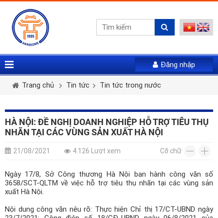
Đăng nhập
Vui lòng gửi mail. Chúng tôi sẽ gửi link khởi tạo mật
Tên tài khoản *
Họ và tên *
Giới tính *
khẩu mới qua email của bạn
Trang chủ
Tin tức
Tin tức trong nước
Mật khẩu *
Email *
Điện thoại *
HÀ NỘI: ĐỀ NGHỊ DOANH NGHIỆP HỖ TRỢ TIÊU THỤ
NHÃN TẠI CÁC VÙNG SẢN XUẤT HÀ NỘI
LẤY LẠI MẬT KHẨU
Tài khoản *
21/08/2021
4.126 Lượt xem
Cỡ chữ
ĐĂNG NHẬP
Ngày 17/8, Sở Công thương Hà Nội ban hành công văn số
Quên mật khẩu
3658/SCT-QLTM về việc hỗ trợ tiêu thụ nhãn tại các vùng sản
Mật khẩu *
Nhập lại mật khẩu *
xuất Hà Nội.
Nội dung công văn nêu rõ: Thực hiện Chỉ thị 17/CT-UBND ngày