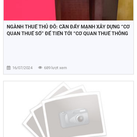
NGÀNH THUẾ THỦ ĐÔ: CẦN ĐẨY MẠNH XÂY DỰNG “CƠ
QUAN THUẾ SỐ” ĐỂ TIẾN TỚI “CƠ QUAN THUẾ THÔNG
MINH”
16/07/2024
689 lượt xem