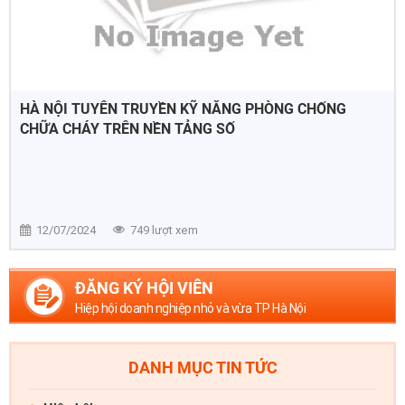
HÀ NỘI TUYÊN TRUYỀN KỸ NĂNG PHÒNG CHỐNG
CHỮA CHÁY TRÊN NỀN TẢNG SỐ
12/07/2024
749 lượt xem
ĐĂNG KÝ HỘI VIÊN
Hiệp hội doanh nghiệp nhỏ và vừa TP Hà Nội
DANH MỤC TIN TỨC