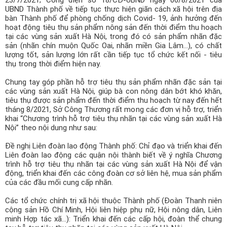
23/7/2021; Công điện số 18/CĐ-UBND ngày 06/8/2021 của
Công ty *
UBND Thành phố về tiếp tục thực hiện giãn cách xã hội trên địa
bàn Thành phố để phòng chống dịch Covid- 19, ảnh hưởng đến
hoạt động tiêu thụ sản phẩm nông sản đến thời điểm thu hoạch
tại các vùng sản xuất Hà Nội, trong đó có sản phẩm nhãn đặc
Chức vụ *
sản (nhãn chín muộn Quốc Oai, nhãn miền Gia Lâm...), có chất
lượng tốt, sản lượng lớn rất cần tiếp tục tổ chức kết nối - tiêu
thụ trong thời điểm hiện nay.
Chung tay góp phần hỗ trợ tiêu thụ sản phẩm nhãn đặc sản tại
Lĩnh vực hoạt động *
các vùng sản xuất Hà Nội, giúp bà con nông dân bớt khó khăn,
tiêu thụ được sản phẩm đến thời điểm thu hoạch từ nay đến hết
tháng 8/2021, Sở Công Thương rất mong các đơn vị hỗ trợ, triển
khai “Chương trình hỗ trợ tiêu thụ nhãn tại các vùng sản xuất Hà
Lời giới thiệu ngắn
Nội” theo nội dung như sau:
Đề nghị Liên đoàn lao động Thành phố: Chỉ đạo và triển khai đến
Liên đoàn lao động các quận nội thành biết về ý nghĩa Chương
trình hỗ trợ tiêu thụ nhãn tại các vùng sản xuất Hà Nội để vận
ĐĂNG KÝ HỘI VIÊN
động, triển khai đến các công đoàn cơ sở liên hệ, mua sản phẩm
của các đầu mối cung cấp nhãn.
Các ô có dấu * cần điền đầy đủ thông tin
Các tổ chức chính trị xã hội thuộc Thành phố (Đoàn Thanh niên
cộng sản Hồ Chí Minh, Hội liên hiệp phụ nữ, Hội nông dân, Liên
minh Hợp tác xã...): Triển khai đến các cấp hội, đoàn thể chung
Tải hồ sơ đăng ký Hội viên tại đây