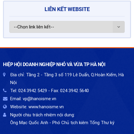
LIÊN KẾT WEBSITE
HIỆP HỘI DOANH NGHIỆP NHỎ VÀ VỪA TP HÀ NỘI
Địa chỉ:
Tầng 2 - Tầng 3 số 119 Lê Duẩn, Q.Hoàn Kiếm, Hà
Nội
Tel:
024 3942 5429
- Fax:
024 3942 5640
Email:
vp@hanoisme.vn
Website:
www.hanoisme.vn
Người chịu trách nhiệm nội dung:
Ông Mạc Quốc Anh - Phó Chủ tịch kiêm Tổng Thư ký