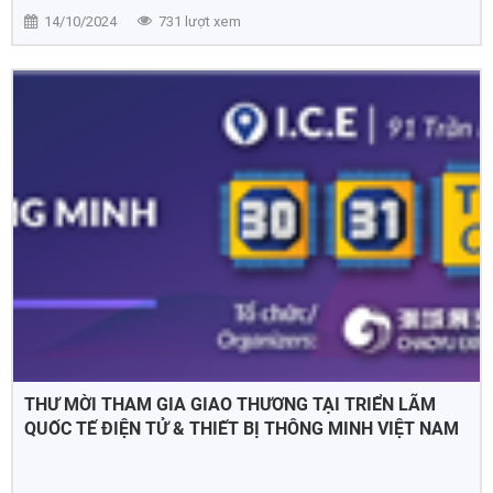
14/10/2024
731 lượt xem
THƯ MỜI THAM GIA GIAO THƯƠNG TẠI TRIỂN LÃM
QUỐC TẾ ĐIỆN TỬ & THIẾT BỊ THÔNG MINH VIỆT NAM
2024 (IEAE)