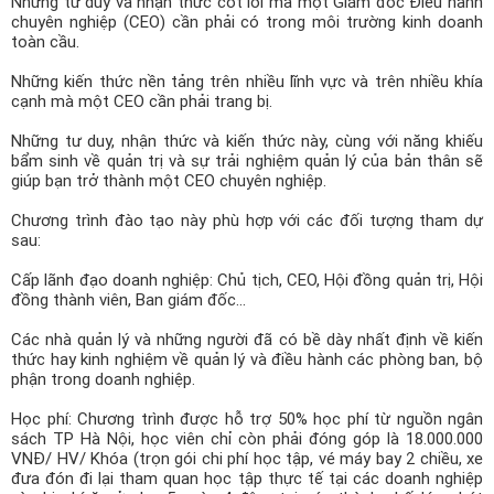
Những tư duy và nhận thức cốt lõi mà một Giám đốc Điều hành
chuyên nghiệp (CEO) cần phải có trong môi trường kinh doanh
toàn cầu.
Những kiến thức nền tảng trên nhiều lĩnh vực và trên nhiều khía
cạnh mà một CEO cần phải trang bị.
Những tư duy, nhận thức và kiến thức này, cùng với năng khiếu
bẩm sinh về quản trị và sự trải nghiệm quản lý của bản thân sẽ
giúp bạn trở thành một CEO chuyên nghiệp.
Chương trình đào tạo này phù hợp với các đối tượng tham dự
sau:
Cấp lãnh đạo doanh nghiệp: Chủ tịch, CEO, Hội đồng quản trị, Hội
đồng thành viên, Ban giám đốc...
Các nhà quản lý và những người đã có bề dày nhất định về kiến
thức hay kinh nghiệm về quản lý và điều hành các phòng ban, bộ
phận trong doanh nghiệp.
Học phí: Chương trình được hỗ trợ 50% học phí từ nguồn ngân
sách TP Hà Nội, học viên chỉ còn phải đóng góp là 18.000.000
VNĐ/ HV/ Khóa (trọn gói chi phí học tập, vé máy bay 2 chiều, xe
đưa đón đi lại tham quan học tập thực tế tại các doanh nghiệp