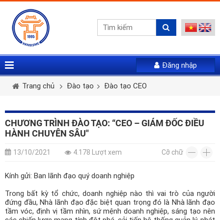
Đăng nhập
Vui lòng gửi mail. Chúng tôi sẽ gửi link khởi tạo mật
Tên tài khoản *
Họ và tên *
Giới tính *
khẩu mới qua email của bạn
Trang chủ
Đào tạo
Đào tạo CEO
Mật khẩu *
Email *
Điện thoại *
CHƯƠNG TRÌNH ĐÀO TẠO: “CEO – GIÁM ĐỐC ĐIỀU
HÀNH CHUYÊN SÂU"
LẤY LẠI MẬT KHẨU
Tài khoản *
13/10/2021
4.178 Lượt xem
Cỡ chữ
ĐĂNG NHẬP
Kính gửi: Ban lãnh đạo quý doanh nghiệp
Quên mật khẩu
Mật khẩu *
Nhập lại mật khẩu *
Trong bất kỳ tổ chức, doanh nghiệp nào thì vai trò của người
đứng đầu, Nhà lãnh đạo đặc biệt quan trọng đó là Nhà lãnh đạo
tầm vóc, định vị tầm nhìn, sứ mệnh doanh nghiệp, sáng tạo nên