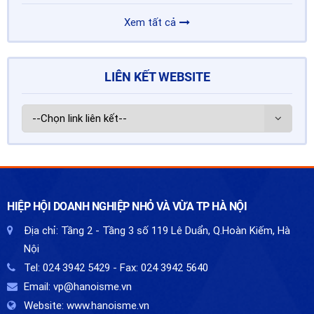
Xem tất cả
LIÊN KẾT WEBSITE
HIỆP HỘI DOANH NGHIỆP NHỎ VÀ VỪA TP HÀ NỘI
Địa chỉ:
Tầng 2 - Tầng 3 số 119 Lê Duẩn, Q.Hoàn Kiếm, Hà
Nội
Tel:
024 3942 5429
- Fax:
024 3942 5640
Email:
vp@hanoisme.vn
Website:
www.hanoisme.vn