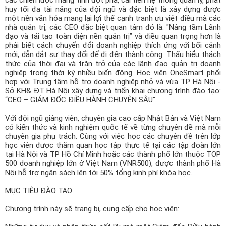
các chiến lược mang tính đột phá, cải tiến hệ thống quản lý, phát
Công ty *
huy tối đa tài năng của đội ngũ và đặc biệt là xây dựng được
một nền văn hóa mang lại lợi thế cạnh tranh ưu việt điều mà các
nhà quản trị, các CEO đặc biệt quan tâm đó là: "Nâng tầm Lãnh
đạo và tái tạo toàn diện nền quản trị” và điều quan trọng hơn là
Chức vụ *
phải biết cách chuyển đổi doanh nghiệp thích ứng với bối cảnh
mới, dẫn dắt sự thay đổi để đi đến thành công. Thấu hiểu thách
thức của thời đại và trăn trở của các lãnh đạo quản trị doanh
nghiệp trong thời kỳ nhiều biến động. Học viện OneSmart phối
hợp với Trung tâm hỗ trợ doanh nghiệp nhỏ và vừa TP Hà Nội -
Lĩnh vực hoạt động *
Sở KH& ĐT Hà Nội xây dựng và triển khai chương trình đào tạo:
“CEO – GIÁM ĐỐC ĐIỀU HÀNH CHUYÊN SÂU".
Với đội ngũ giảng viên, chuyên gia cao cấp Nhật Bản và Việt Nam
Lời giới thiệu ngắn
có kiến thức và kinh nghiệm quốc tế về từng chuyên đề mà mỗi
chuyên gia phụ trách. Cùng với việc học các chuyên đề trên lớp
học viên được thăm quan học tập thực tế tại các tập đoàn lớn
tại Hà Nội và TP Hồ Chí Minh hoặc các thành phố lớn thuộc TOP
500 doanh nghiệp lớn ở Việt Nam (VNR500), được thành phố Hà
ĐĂNG KÝ HỘI VIÊN
Nội hỗ trợ ngân sách lên tới 50% tổng kinh phí khóa học.
Các ô có dấu * cần điền đầy đủ thông tin
MỤC TIÊU ĐÀO TẠO
Chương trình này sẽ trang bị, cung cấp cho học viên:
Tải hồ sơ đăng ký Hội viên tại đây