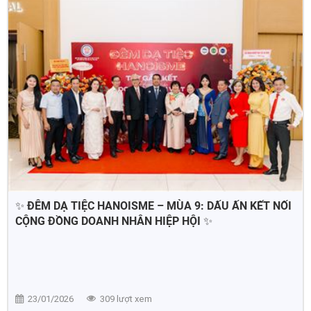
✨ ĐÊM DẠ TIỆC HANOISME – MÙA 9: DẤU ẤN KẾT NỐI
CỘNG ĐỒNG DOANH NHÂN HIỆP HỘI ✨
23/01/2026
309 lượt xem