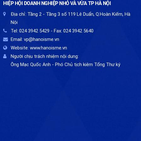
HIỆP HỘI DOANH NGHIỆP NHỎ VÀ VỪA TP HÀ NỘI
Địa chỉ:
Tầng 2 - Tầng 3 số 119 Lê Duẩn, Q.Hoàn Kiếm, Hà
Nội
Tel:
024 3942 5429
- Fax:
024 3942 5640
Email:
vp@hanoisme.vn
Website:
www.hanoisme.vn
Người chịu trách nhiệm nội dung:
Ông Mạc Quốc Anh - Phó Chủ tịch kiêm Tổng Thư ký