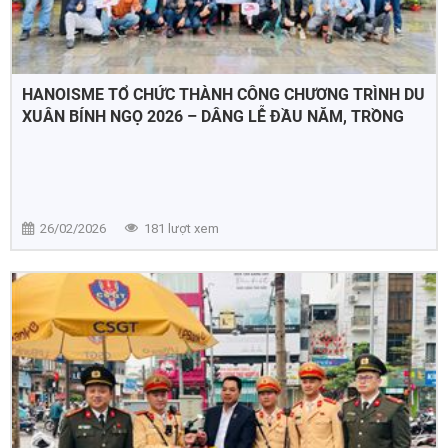
HANOISME TỔ CHỨC THÀNH CÔNG CHƯƠNG TRÌNH DU
XUÂN BÍNH NGỌ 2026 – DÂNG LỄ ĐẦU NĂM, TRỒNG
CÂY TẠI BA VÌ
26/02/2026
181 lượt xem