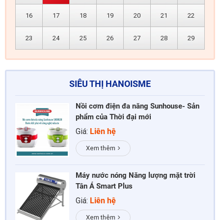
16
17
18
19
20
21
22
23
24
25
26
27
28
29
SIÊU THỊ HANOISME
Nồi cơm điện đa năng Sunhouse- Sản
phẩm của Thời đại mới
Giá:
Liên hệ
Xem thêm
Máy nước nóng Năng lượng mặt trời
Tân Á Smart Plus
Giá:
Liên hệ
Xem thêm