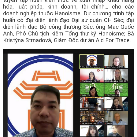
tuyến tập huấn kiến thức về xuất nhập khẩu hàng
Công ty *
hóa, luật pháp, kinh doanh, tài chính… cho các
doanh nghiệp thuộc Hanoisme. Dự chương trình tập
huấn có đại diện lãnh đạo Đại sứ quán CH Séc; đại
diện lãnh đạo Bộ công thương Séc; ông Mạc Quốc
Chức vụ *
Anh, Phó Chủ tịch kiêm Tổng thư ký Hanoisme; Bà
Kristýna Strnadová, Giám Đốc dự án Aid For Trade.
Lĩnh vực hoạt động *
Lời giới thiệu ngắn
ĐĂNG KÝ HỘI VIÊN
Các ô có dấu * cần điền đầy đủ thông tin
Tải hồ sơ đăng ký Hội viên tại đây