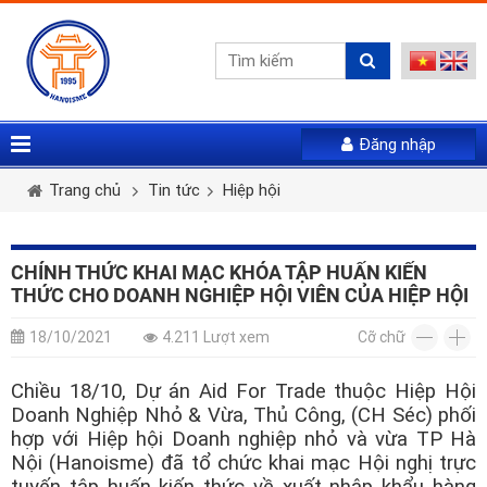
Đăng nhập
Vui lòng gửi mail. Chúng tôi sẽ gửi link khởi tạo mật
Tên tài khoản *
Họ và tên *
Giới tính *
khẩu mới qua email của bạn
Trang chủ
Tin tức
Hiệp hội
Mật khẩu *
Email *
Điện thoại *
CHÍNH THỨC KHAI MẠC KHÓA TẬP HUẤN KIẾN
THỨC CHO DOANH NGHIỆP HỘI VIÊN CỦA HIỆP HỘI
LẤY LẠI MẬT KHẨU
Tài khoản *
18/10/2021
4.211 Lượt xem
Cỡ chữ
ĐĂNG NHẬP
Chiều 18/10, Dự án Aid For Trade thuộc Hiệp Hội
Quên mật khẩu
Doanh Nghiệp Nhỏ & Vừa, Thủ Công, (CH Séc) phối
Mật khẩu *
Nhập lại mật khẩu *
hợp với Hiệp hội Doanh nghiệp nhỏ và vừa TP Hà
Nội (Hanoisme) đã tổ chức khai mạc Hội nghị trực