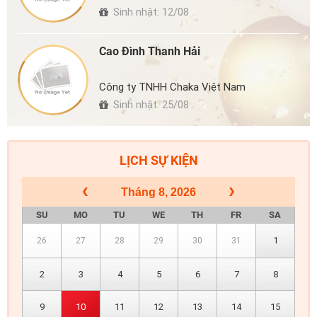
Sinh nhật: 12/08
Cao Đình Thanh Hải
Công ty TNHH Chaka Việt Nam
Sinh nhật: 25/08
LỊCH SỰ KIỆN
Tháng 8, 2026
SU
MO
TU
WE
TH
FR
SA
1
26
27
28
29
30
31
2
3
4
5
6
7
8
9
10
11
12
13
14
15