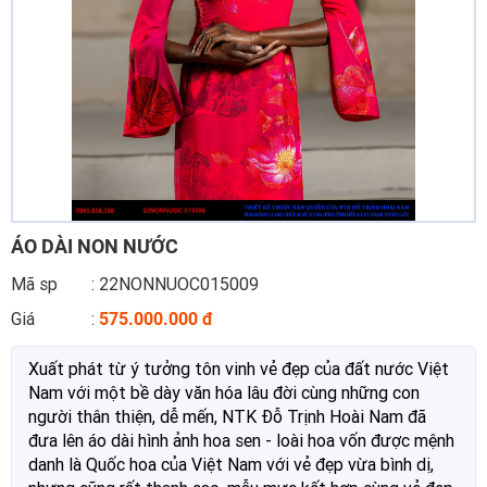
Công ty *
Chức vụ *
Lĩnh vực hoạt động *
ÁO DÀI NON NƯỚC
Lời giới thiệu ngắn
Mã sp
: 22NONNUOC015009
Giá
:
575.000.000 đ
ĐĂNG KÝ HỘI VIÊN
Xuất phát từ ý tưởng tôn vinh vẻ đẹp của đất nước Việt
Nam với một bề dày văn hóa lâu đời cùng những con
Các ô có dấu * cần điền đầy đủ thông tin
người thân thiện, dễ mến, NTK Đỗ Trịnh Hoài Nam đã
đưa lên áo dài hình ảnh hoa sen - loài hoa vốn được mệnh
danh là Quốc hoa của Việt Nam với vẻ đẹp vừa bình dị,
Tải hồ sơ đăng ký Hội viên tại đây