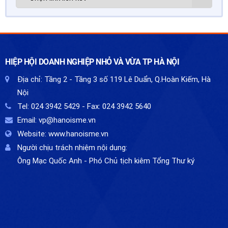
HIỆP HỘI DOANH NGHIỆP NHỎ VÀ VỪA TP HÀ NỘI
Địa chỉ:
Tầng 2 - Tầng 3 số 119 Lê Duẩn, Q.Hoàn Kiếm, Hà
Nội
Tel:
024 3942 5429
- Fax:
024 3942 5640
Email:
vp@hanoisme.vn
Website:
www.hanoisme.vn
Người chịu trách nhiệm nội dung:
Ông Mạc Quốc Anh - Phó Chủ tịch kiêm Tổng Thư ký