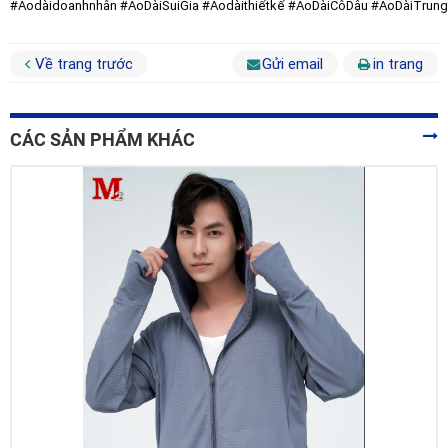
#Áodàidoanhnhân
#ÁoDàiSuiGia
#Áodàithiếtkế
#ÁoDàiCôDâu
#ÁoDàiTrung
Về trang trước
Gửi email
in trang
CÁC SẢN PHẨM KHÁC