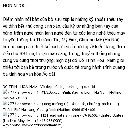
NON NƯỚC.
Điểm nhấn nổi bật của bộ sưu tập là những kỹ thuật thêu tay
và đính kết thủ công tinh xảo, cầu kỳ từ những bàn tay của
hàng trăm nghệ nhân lành nghề đến từ các làng nghề thêu may
truyền thống tại Thường Tín, Mỹ Đức, Chương Mỹ (Hà Nội)
hội tụ cùng các thiết kế cách điệu ấn tượng về kiểu dáng, đem
đến cho BST một diện mạo sang trọng, truyền thống nhưng
cùng vô cùng thời thượng, hiện đại để Đỗ Trịnh Hoài Nam giới
thiệu tới bạn bè trong nước và quốc tế trong hành trình quảng
bá tinh hoa văn hóa Áo dài.
DO TRINH HOAI NAM - Vẻ đẹp của bạn, sứ mạng của tôi!
Showroom 1 : 41/205 Xuân Đỉnh, Bắc Từ Liêm, Hà Nội - (Hotline:
096 58 58 358)
Showroom 2: Quảng trường Cột Đồng Hồ, Phường Bạch Đằng,
Thành Phố Hạ Long, Quảng Ninh (Hotline: 0966 624 460)
Showroom 3: 112 Headwaters - Irvine - CA 92602 - United States
(Hotline: Maya Mai +1 415 966 8988)
● Website:
www.dotrinhhoainam.vn