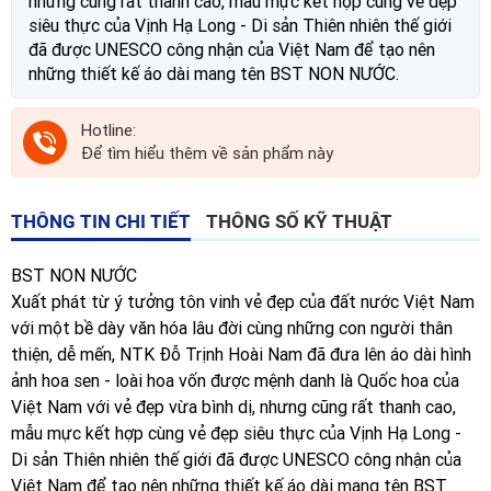
nhưng cũng rất thanh cao, mẫu mực kết hợp cùng vẻ đẹp
siêu thực của Vịnh Hạ Long - Di sản Thiên nhiên thế giới
đã được UNESCO công nhận của Việt Nam để tạo nên
những thiết kế áo dài mang tên BST NON NƯỚC.
Hotline:
Để tìm hiểu thêm về sản phẩm này
THÔNG TIN CHI TIẾT
THÔNG SỐ KỸ THUẬT
BST NON NƯỚC
Xuất phát từ ý tưởng tôn vinh vẻ đẹp của đất nước Việt Nam
với một bề dày văn hóa lâu đời cùng những con người thân
thiện, dễ mến, NTK Đỗ Trịnh Hoài Nam đã đưa lên áo dài hình
ảnh hoa sen - loài hoa vốn được mệnh danh là Quốc hoa của
Việt Nam với vẻ đẹp vừa bình dị, nhưng cũng rất thanh cao,
mẫu mực kết hợp cùng vẻ đẹp siêu thực của Vịnh Hạ Long -
Di sản Thiên nhiên thế giới đã được UNESCO công nhận của
Việt Nam để tạo nên những thiết kế áo dài mang tên BST