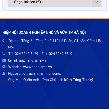
HIỆP HỘI DOANH NGHIỆP NHỎ VÀ VỪA TP HÀ NỘI
Địa chỉ:
Tầng 2 - Tầng 3 số 119 Lê Duẩn, Q.Hoàn Kiếm, Hà
Nội
Tel:
024 3942 5429
- Fax:
024 3942 5640
Email:
vp@hanoisme.vn
Website:
www.hanoisme.vn
Người chịu trách nhiệm nội dung:
Ông Mạc Quốc Anh - Phó Chủ tịch kiêm Tổng Thư ký