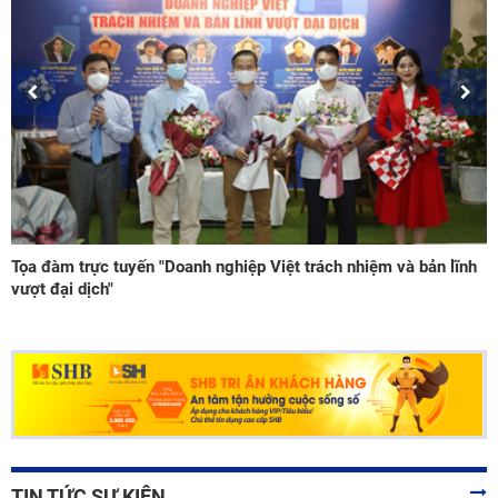
đàm trực tuyến "Doanh nghiệp Việt trách nhiệm và bản lĩnh
Côn
đại dịch"
lĩn
TIN TỨC SỰ KIỆN