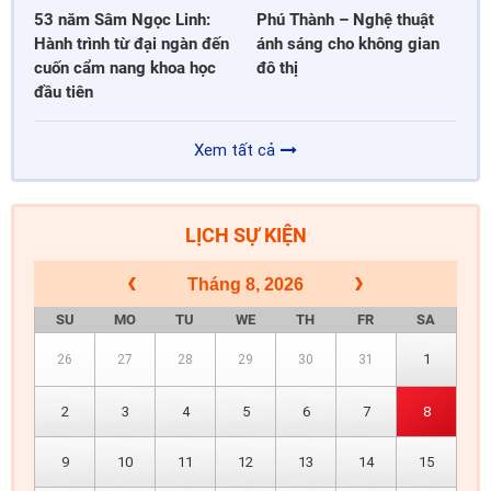
53 năm Sâm Ngọc Linh:
Phú Thành – Nghệ thuật
Hành trình từ đại ngàn đến
ánh sáng cho không gian
cuốn cẩm nang khoa học
đô thị
đầu tiên
Xem tất cả
LỊCH SỰ KIỆN
Tháng 8, 2026
SU
MO
TU
WE
TH
FR
SA
1
26
27
28
29
30
31
2
3
4
5
6
7
8
9
10
11
12
13
14
15