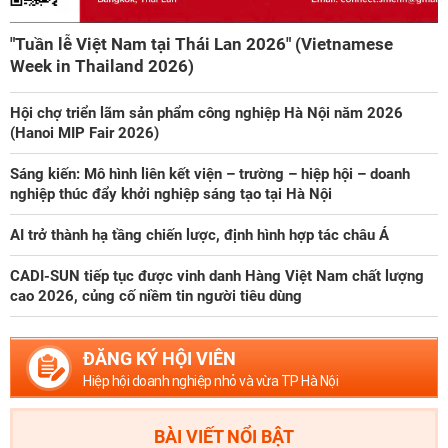
Công ty *
"Tuần lễ Việt Nam tại Thái Lan 2026" (Vietnamese
Week in Thailand 2026)
Chức vụ *
Hội chợ triển lãm sản phẩm công nghiệp Hà Nội năm 2026
(Hanoi MIP Fair 2026)
Lĩnh vực hoạt động *
Sáng kiến: Mô hình liên kết viện – trường – hiệp hội – doanh
nghiệp thúc đẩy khởi nghiệp sáng tạo tại Hà Nội
AI trở thành hạ tầng chiến lược, định hình hợp tác châu Á
Lời giới thiệu ngắn
CADI-SUN tiếp tục được vinh danh Hàng Việt Nam chất lượng
cao 2026, củng cố niềm tin người tiêu dùng
ĐĂNG KÝ HỘI VIÊN
ĐĂNG KÝ HỘI VIÊN
Các ô có dấu * cần điền đầy đủ thông tin
Hiệp hội doanh nghiệp nhỏ và vừa TP Hà Nội
BÀI VIẾT NỔI BẬT
Tải hồ sơ đăng ký Hội viên tại đây