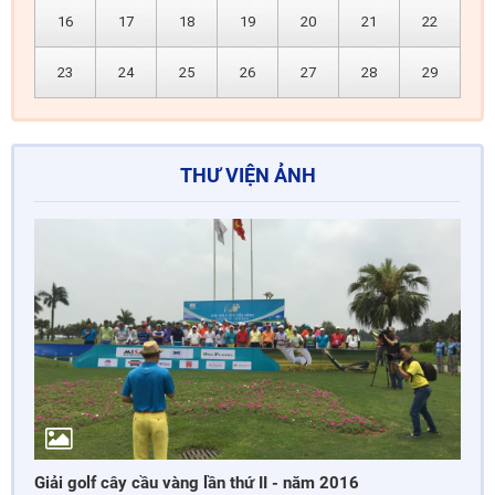
16
17
18
19
20
21
22
23
24
25
26
27
28
29
THƯ VIỆN ẢNH
Giải golf cây cầu vàng lần thứ II - năm 2016