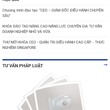
Chương trình đào tạo: “CEO – GIÁM ĐỐC ĐIỀU HÀNH CHUYÊN
SÂU"
KHÓA ĐÀO TẠO NÂNG CAO NĂNG LỰC CHUYÊN GIA TƯ VẤN
DOANH NGHIỆP NHỎ VÀ VỪA
THƯ MỜI KHÓA CEO - QUẢN TRỊ ĐIỀU HÀNH CAO CẤP - THỰC
NGHIỆM SINGAPORE
TƯ VẤN PHÁP LUẬT